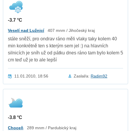
-3.7 °C
Veselí nad Lužnicí
407 mnm / Jihočeský kraj
stále sněží, pro ondrav ráno měli vlaky taky kolem 40
min konkrétně ten s kterým sem jel :) na hlavních
silnicích je sníh už od pátku dnes ráno tam bylo kolem 5
cm teď už je to ale lepší
11.01.2010, 18:56
Zaslal/a:
Radim92
-3.8 °C
Choceň
289 mnm / Pardubický kraj