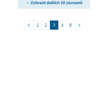
Zobrazit dalších 10 záznamů
1
2
3
4
8