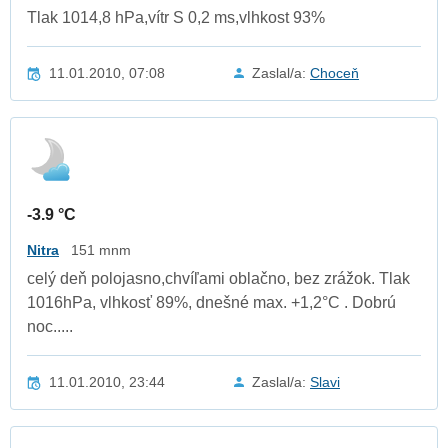
Tlak 1014,8 hPa,vítr S 0,2 ms,vlhkost 93%
11.01.2010, 07:08
Zaslal/a:
Choceň
-3.9 °C
Nitra
151 mnm
celý deň polojasno,chvíľami oblačno, bez zrážok. Tlak
1016hPa, vlhkosť 89%, dnešné max. +1,2°C . Dobrú
noc.....
11.01.2010, 23:44
Zaslal/a:
Slavi