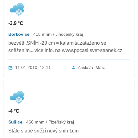
-3.9 °C
Borkovice
415 mnm / Jihočeský kraj
bezvětří,SNÍH -29 cm = kalamita,zataženo se
sněžením....více info. na www.pocasi.svet-stranek.cz
11.01.2010, 13:11
Zaslal/a: Mára
-4 °C
Sušice
466 mnm / Plzeňský kraj
Stále slabě sněží nový sníh 1cm