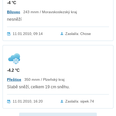
-4 °C
Bílovec
243 mnm / Moravskoslezský kraj
nesněží
11.01.2010, 09:14
Zaslal/a: Chose
-4.2 °C
Přeštice
350 mnm / Plzeňský kraj
Slabě sněží, celkem 19 cm sněhu.
11.01.2010, 16:20
Zaslal/a: sipek.74