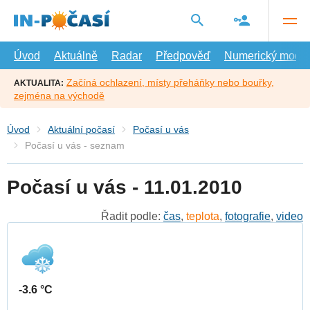
Přejít
na
hlavní
obsah
Úvod
Aktuálně
Radar
Předpověď
Numerický model
Začíná ochlazení, místy přeháňky nebo bouřky,
AKTUALITA:
zejména na východě
Úvod
Aktuální počasí
Počasí u vás
Počasí u vás - seznam
Počasí u vás - 11.01.2010
Řadit podle:
čas
,
teplota
,
fotografie
,
video
-3.6 °C