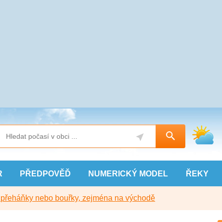
R
PŘEDPOVĚĎ
NUMERICKÝ
MODEL
ŘEKY
y přeháňky nebo bouřky, zejména na východě