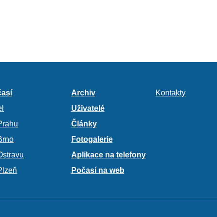
así
Archiv
Kontakty
l
Uživatelé
Prahu
Články
Brno
Fotogalerie
Ostravu
Aplikace na telefony
Plzeň
Počasí na web