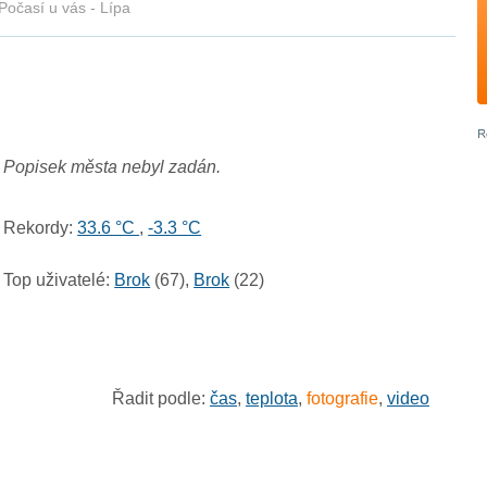
Počasí u vás - Lípa
Popisek města nebyl zadán.
Rekordy:
33.6 °C
,
-3.3 °C
Top uživatelé:
Brok
(67),
Brok
(22)
Řadit podle:
čas
,
teplota
,
fotografie
,
video