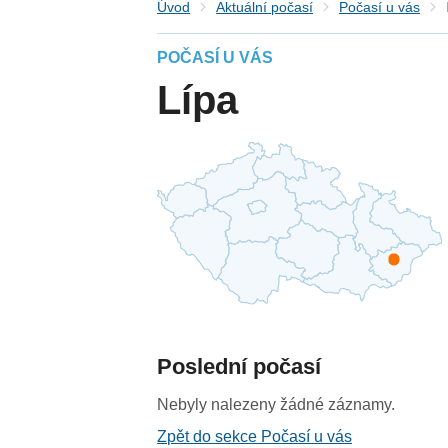
Úvod
Aktuální počasí
Počasí u vás
POČASÍ U VÁS
Lípa
Poslední počasí
Nebyly nalezeny žádné záznamy.
Zpět do sekce Počasí u vás