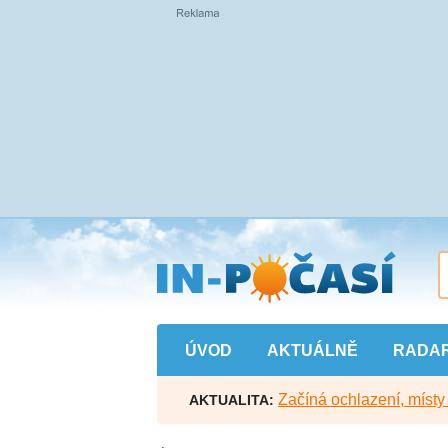
Přejít
na
hlavní
obsah
ÚVOD
AKTUÁLNĚ
RADA
Začíná ochlazení, míst
AKTUALITA: