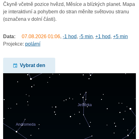
Čkyně včetně pozice hvězd, Měsíce a blízkých planet. Mapa
je interaktivní a pohybem do stran měníte světovou stranu
(označena v dolní části).
Data:
07.08.2026
01:06
,
-1 hod
,
-5 min
,
+1 hod
,
+5 min
Projekce:
polární
Vybrat den
undefined
undefined