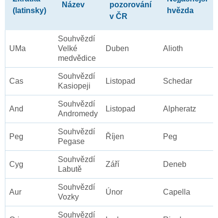
Název
pozorování
(latinsky)
hvězda
v ČR
Souhvězdí
UMa
Velké
Duben
Alioth
medvědice
Souhvězdí
Cas
Listopad
Schedar
Kasiopeji
Souhvězdí
And
Listopad
Alpheratz
Andromedy
Souhvězdí
Peg
Říjen
Peg
Pegase
Souhvězdí
Cyg
Září
Deneb
Labutě
Souhvězdí
Aur
Únor
Capella
Vozky
Souhvězdí