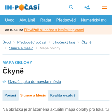
Přejít
na
hlavní
obsah
Úvod
Aktuálně
Radar
Předpověď
Numerický model
Převážně slunečno s letními teplotami
AKTUALITA:
Úvod
Předpověď počasí
Jihočeský kraj
Čkyně
Slunce a měsíc
Mapa oblohy
MAPA OBLOHY
Čkyně
Označit jako domovské město
Počasí
Slunce a Měsíc
Kvalita ovzduší
Na obrázku je znázorněna aktuální mapa oblohy pro lokalitu