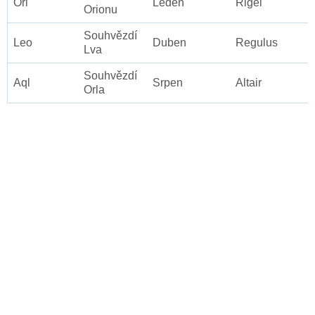
Ori
Leden
Rigel
Orionu
Souhvězdí
Leo
Duben
Regulus
Lva
Souhvězdí
Aql
Srpen
Altair
Orla