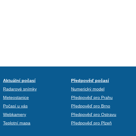
Aktuální počasí
Předpověď počasí
Radarové snímky
Numerický model
Meteostanice
Předpověď pro Prahu
Počasí u vás
Předpověď pro Brno
Webkamery
Předpověď pro Ostravu
Teplotní mapa
Předpověď pro Plzeň