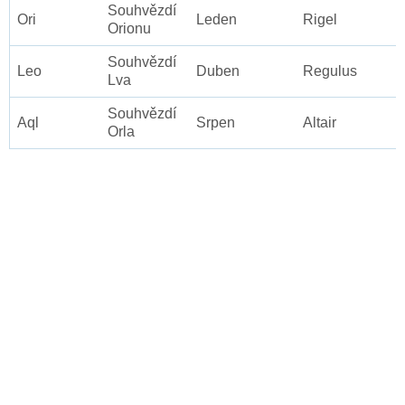
Souhvězdí
Ori
Leden
Rigel
Orionu
Souhvězdí
Leo
Duben
Regulus
Lva
Souhvězdí
Aql
Srpen
Altair
Orla