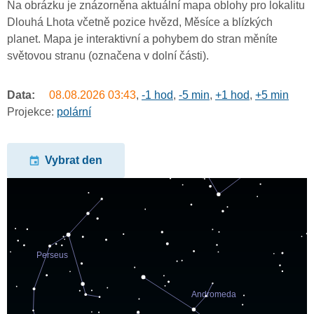
Na obrázku je znázorněna aktuální mapa oblohy pro lokalitu
Dlouhá Lhota včetně pozice hvězd, Měsíce a blízkých
planet. Mapa je interaktivní a pohybem do stran měníte
světovou stranu (označena v dolní části).
Data:
08.08.2026
03:43
,
-1 hod
,
-5 min
,
+1 hod
,
+5 min
Projekce:
polární
Vybrat den
undefined
undefined