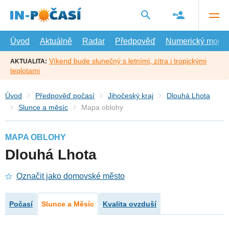
Přejít
na
hlavní
obsah
Úvod
Aktuálně
Radar
Předpověď
Numerický model
Víkend bude slunečný s letními, zítra i tropickými
AKTUALITA:
teplotami
Úvod
Předpověď počasí
Jihočeský kraj
Dlouhá Lhota
Slunce a měsíc
Mapa oblohy
MAPA OBLOHY
Dlouhá Lhota
Označit jako domovské město
Počasí
Slunce a Měsíc
Kvalita ovzduší