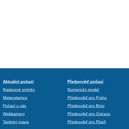
Aktuální počasí
Předpověď počasí
Radarové snímky
Numerický model
Meteostanice
Předpověď pro Prahu
Počasí u vás
Předpověď pro Brno
Webkamery
Předpověď pro Ostravu
Teplotní mapa
Předpověď pro Plzeň