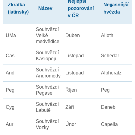
Nejlepší
Zkratka
Nejjasnější
Název
pozorování
(latinsky)
hvězda
v ČR
Souhvězdí
UMa
Velké
Duben
Alioth
medvědice
Souhvězdí
Cas
Listopad
Schedar
Kasiopeji
Souhvězdí
And
Listopad
Alpheratz
Andromedy
Souhvězdí
Peg
Říjen
Peg
Pegase
Souhvězdí
Cyg
Září
Deneb
Labutě
Souhvězdí
Aur
Únor
Capella
Vozky