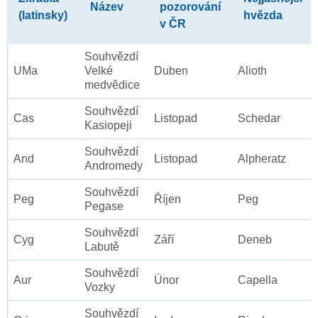
Název
pozorování
(latinsky)
hvězda
v ČR
Souhvězdí
UMa
Velké
Duben
Alioth
medvědice
Souhvězdí
Cas
Listopad
Schedar
Kasiopeji
Souhvězdí
And
Listopad
Alpheratz
Andromedy
Souhvězdí
Peg
Říjen
Peg
Pegase
Souhvězdí
Cyg
Září
Deneb
Labutě
Souhvězdí
Aur
Únor
Capella
Vozky
Souhvězdí