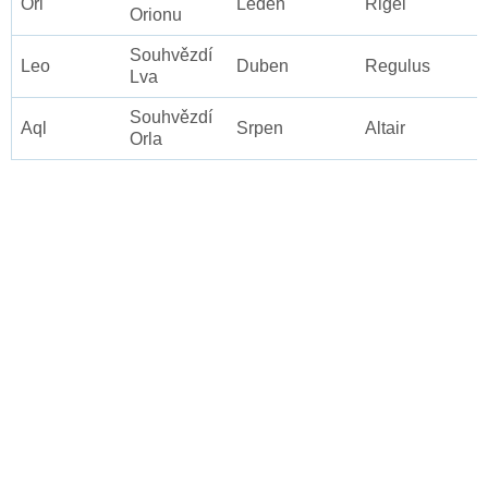
Ori
Leden
Rigel
Orionu
Souhvězdí
Leo
Duben
Regulus
Lva
Souhvězdí
Aql
Srpen
Altair
Orla