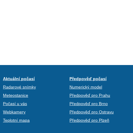
Aktuální počasí
Předpověď počasí
Radarové snímky
Numerický model
Meteostanice
Předpověď pro Prahu
Počasí u vás
Předpověď pro Brno
Webkamery
Předpověď pro Ostravu
Teplotní mapa
Předpověď pro Plzeň