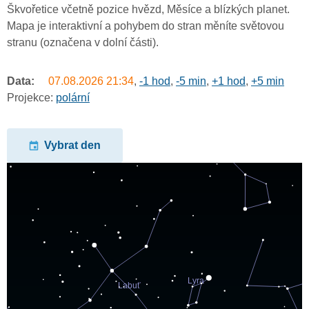
Škvořetice včetně pozice hvězd, Měsíce a blízkých planet.
Mapa je interaktivní a pohybem do stran měníte světovou
stranu (označena v dolní části).
Data:
07.08.2026
21:34
,
-1 hod
,
-5 min
,
+1 hod
,
+5 min
Projekce:
polární
Vybrat den
undefined
undefined