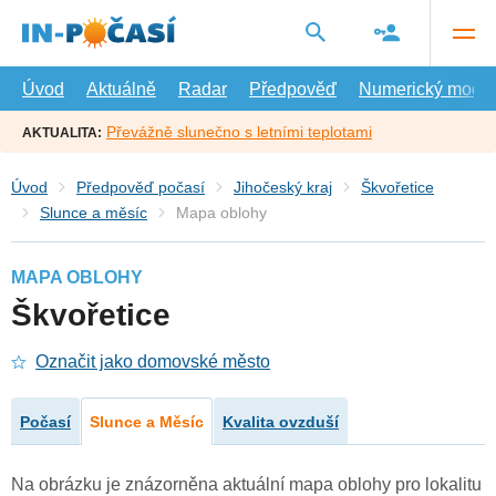
Přejít
na
hlavní
obsah
Úvod
Aktuálně
Radar
Předpověď
Numerický model
Převážně slunečno s letními teplotami
AKTUALITA:
Úvod
Předpověď počasí
Jihočeský kraj
Škvořetice
Slunce a měsíc
Mapa oblohy
MAPA OBLOHY
Škvořetice
Označit jako domovské město
Počasí
Slunce a Měsíc
Kvalita ovzduší
Na obrázku je znázorněna aktuální mapa oblohy pro lokalitu