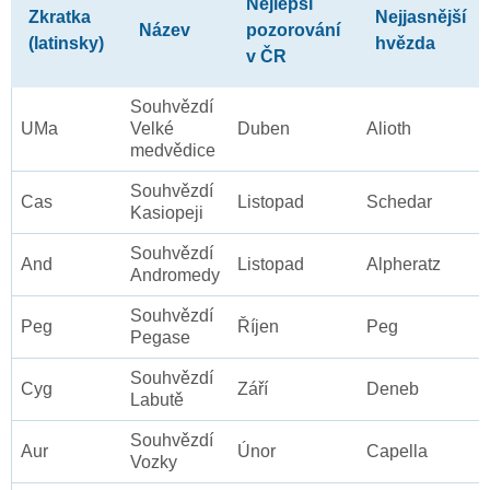
Nejlepší
Zkratka
Nejjasnější
Název
pozorování
(latinsky)
hvězda
v ČR
Souhvězdí
UMa
Velké
Duben
Alioth
medvědice
Souhvězdí
Cas
Listopad
Schedar
Kasiopeji
Souhvězdí
And
Listopad
Alpheratz
Andromedy
Souhvězdí
Peg
Říjen
Peg
Pegase
Souhvězdí
Cyg
Září
Deneb
Labutě
Souhvězdí
Aur
Únor
Capella
Vozky