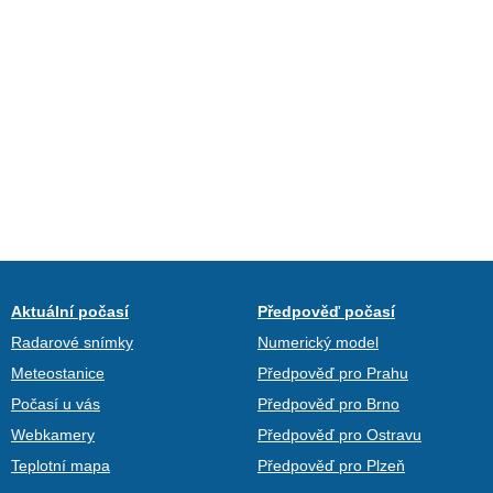
Aktuální počasí
Předpověď počasí
Radarové snímky
Numerický model
Meteostanice
Předpověď pro Prahu
Počasí u vás
Předpověď pro Brno
Webkamery
Předpověď pro Ostravu
Teplotní mapa
Předpověď pro Plzeň