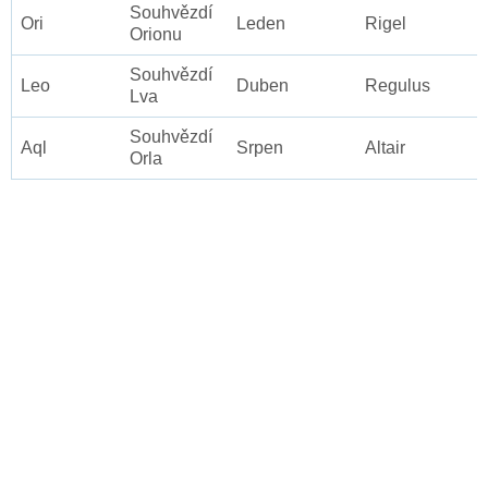
Souhvězdí
Ori
Leden
Rigel
Orionu
Souhvězdí
Leo
Duben
Regulus
Lva
Souhvězdí
Aql
Srpen
Altair
Orla