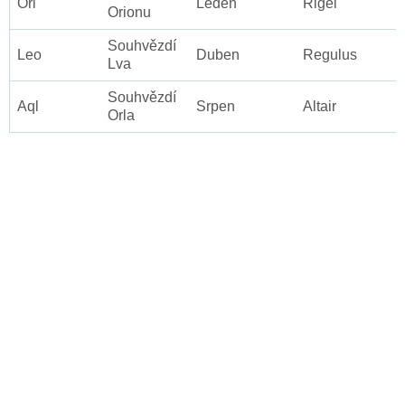
Ori
Leden
Rigel
Orionu
Souhvězdí
Leo
Duben
Regulus
Lva
Souhvězdí
Aql
Srpen
Altair
Orla