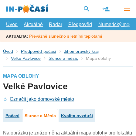
Přejít
na
hlavní
obsah
Úvod
Aktuálně
Radar
Předpověď
Numerický model
Převážně slunečno s letními teplotami
AKTUALITA:
Úvod
Předpověď počasí
Jihomoravský kraj
Velké Pavlovice
Slunce a měsíc
Mapa oblohy
MAPA OBLOHY
Velké Pavlovice
Označit jako domovské město
Počasí
Slunce a Měsíc
Kvalita ovzduší
Na obrázku je znázorněna aktuální mapa oblohy pro lokalitu