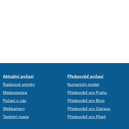
Aktuální počasí
Předpověď počasí
Radarové snímky
Numerický model
Meteostanice
Předpověď pro Prahu
Počasí u vás
Předpověď pro Brno
Webkamery
Předpověď pro Ostravu
Teplotní mapa
Předpověď pro Plzeň