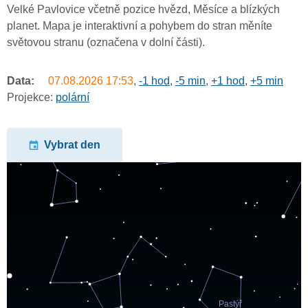
Velké Pavlovice včetně pozice hvězd, Měsíce a blízkých
planet. Mapa je interaktivní a pohybem do stran měníte
světovou stranu (označena v dolní části).
Data:
07.08.2026
17:53
,
-1 hod
,
-5 min
,
+1 hod
,
+5 min
Projekce:
polární
Vybrat den
undefined
undefined