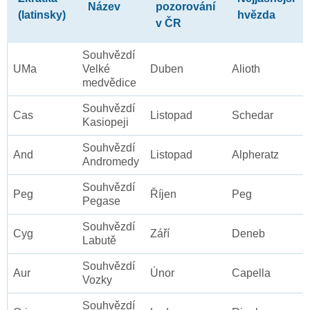
Název
pozorování
(latinsky)
hvězda
v ČR
Souhvězdí
UMa
Velké
Duben
Alioth
medvědice
Souhvězdí
Cas
Listopad
Schedar
Kasiopeji
Souhvězdí
And
Listopad
Alpheratz
Andromedy
Souhvězdí
Peg
Říjen
Peg
Pegase
Souhvězdí
Cyg
Září
Deneb
Labutě
Souhvězdí
Aur
Únor
Capella
Vozky
Souhvězdí