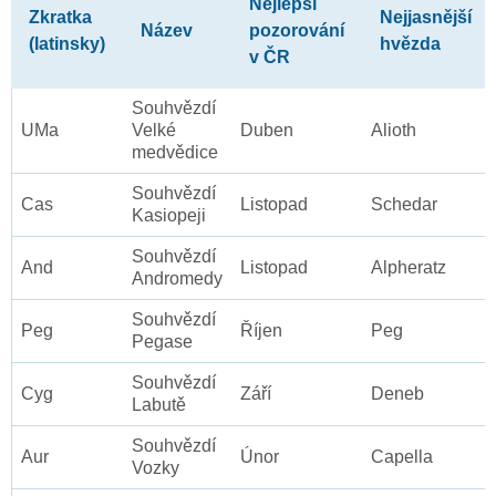
Nejlepší
Zkratka
Nejjasnější
Název
pozorování
(latinsky)
hvězda
v ČR
Souhvězdí
UMa
Velké
Duben
Alioth
medvědice
Souhvězdí
Cas
Listopad
Schedar
Kasiopeji
Souhvězdí
And
Listopad
Alpheratz
Andromedy
Souhvězdí
Peg
Říjen
Peg
Pegase
Souhvězdí
Cyg
Září
Deneb
Labutě
Souhvězdí
Aur
Únor
Capella
Vozky