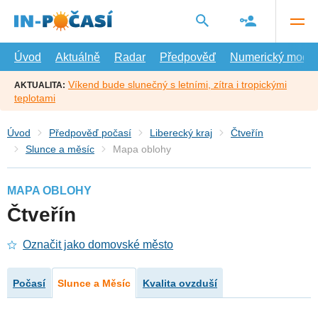
Přejít
na
hlavní
obsah
Úvod
Aktuálně
Radar
Předpověď
Numerický model
Víkend bude slunečný s letními, zítra i tropickými
AKTUALITA:
teplotami
Úvod
Předpověď počasí
Liberecký kraj
Čtveřín
Slunce a měsíc
Mapa oblohy
MAPA OBLOHY
Čtveřín
Označit jako domovské město
Počasí
Slunce a Měsíc
Kvalita ovzduší