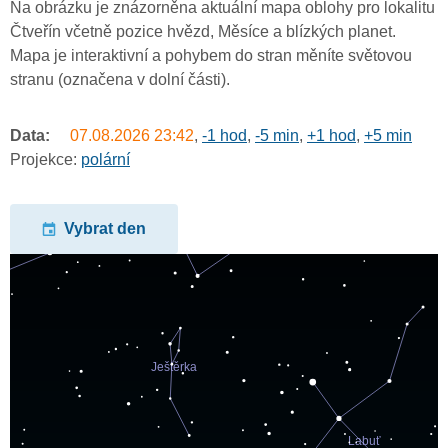
Na obrázku je znázorněna aktuální mapa oblohy pro lokalitu
Čtveřín včetně pozice hvězd, Měsíce a blízkých planet.
Mapa je interaktivní a pohybem do stran měníte světovou
stranu (označena v dolní části).
Data:
07.08.2026
23:42
,
-1 hod
,
-5 min
,
+1 hod
,
+5 min
Projekce:
polární
Vybrat den
undefined
undefined