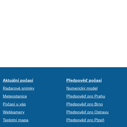
Aktuální počasí
Předpověď počasí
Radarové snímky
Numerický model
Meteostanice
Předpověď pro Prahu
Počasí u vás
Předpověď pro Brno
Webkamery
Předpověď pro Ostravu
Teplotní mapa
Předpověď pro Plzeň