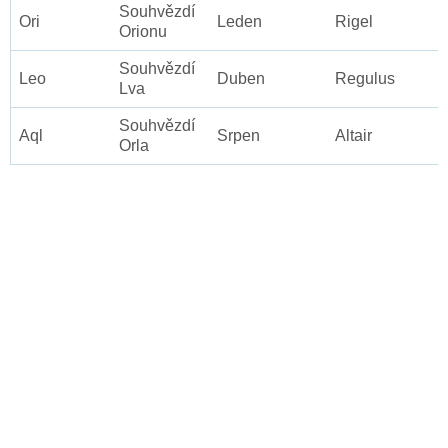
Souhvězdí
Ori
Leden
Rigel
Orionu
Souhvězdí
Leo
Duben
Regulus
Lva
Souhvězdí
Aql
Srpen
Altair
Orla