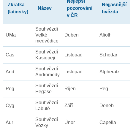
Nejlepší
Zkratka
Nejjasnější
Název
pozorování
(latinsky)
hvězda
v ČR
Souhvězdí
UMa
Velké
Duben
Alioth
medvědice
Souhvězdí
Cas
Listopad
Schedar
Kasiopeji
Souhvězdí
And
Listopad
Alpheratz
Andromedy
Souhvězdí
Peg
Říjen
Peg
Pegase
Souhvězdí
Cyg
Září
Deneb
Labutě
Souhvězdí
Aur
Únor
Capella
Vozky