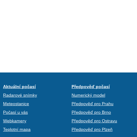
Aktuální počasí
Předpověď počasí
Radarové snímky
Numerický model
Meteostanice
Předpověď pro Prahu
Počasí u vás
Předpověď pro Brno
Webkamery
Předpověď pro Ostravu
Teplotní mapa
Předpověď pro Plzeň