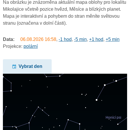
Na obrázku je znázorněna aktuální mapa oblohy pro lokalitu
Mikolajice včetně pozice hvězd, Měsíce a blízkých planet.
Mapa je interaktivní a pohybem do stran měníte světovou
stranu (označena v dolní části).
Data:
06.08.2026
16:58
,
-1 hod
,
-5 min
,
+1 hod
,
+5 min
Projekce:
polární
Vybrat den
undefined
undefined