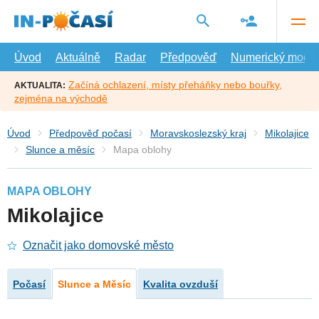
Přejít
na
hlavní
obsah
Úvod
Aktuálně
Radar
Předpověď
Numerický model
Začíná ochlazení, místy přeháňky nebo bouřky,
AKTUALITA:
zejména na východě
Úvod
Předpověď počasí
Moravskoslezský kraj
Mikolajice
Slunce a měsíc
Mapa oblohy
MAPA OBLOHY
Mikolajice
Označit jako domovské město
Počasí
Slunce a Měsíc
Kvalita ovzduší