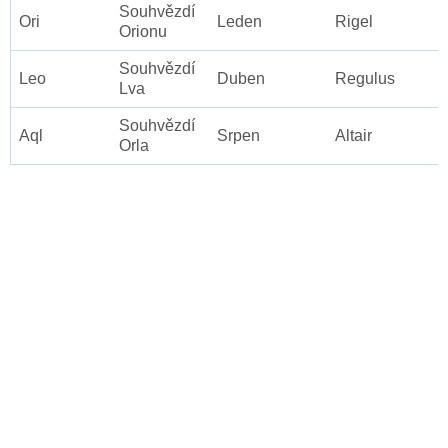
Souhvězdí
Ori
Leden
Rigel
Orionu
Souhvězdí
Leo
Duben
Regulus
Lva
Souhvězdí
Aql
Srpen
Altair
Orla