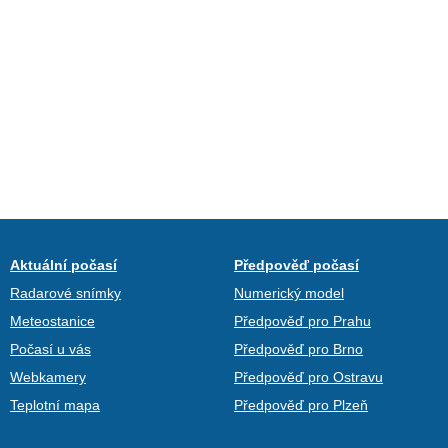
Aktuální počasí
Předpověď počasí
Radarové snímky
Numerický model
Meteostanice
Předpověď pro Prahu
Počasí u vás
Předpověď pro Brno
Webkamery
Předpověď pro Ostravu
Teplotní mapa
Předpověď pro Plzeň