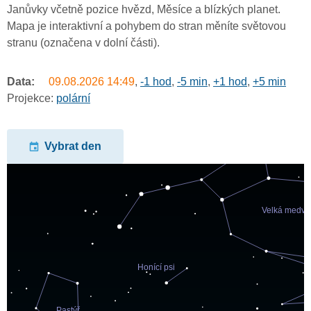
Janůvky včetně pozice hvězd, Měsíce a blízkých planet.
Mapa je interaktivní a pohybem do stran měníte světovou
stranu (označena v dolní části).
Data:
09.08.2026
14:49
,
-1 hod
,
-5 min
,
+1 hod
,
+5 min
Projekce:
polární
Vybrat den
undefined
undefined