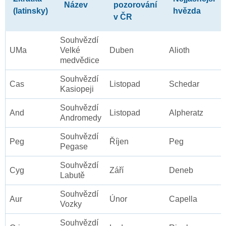
Název
pozorování
(latinsky)
hvězda
v ČR
Souhvězdí
UMa
Velké
Duben
Alioth
medvědice
Souhvězdí
Cas
Listopad
Schedar
Kasiopeji
Souhvězdí
And
Listopad
Alpheratz
Andromedy
Souhvězdí
Peg
Říjen
Peg
Pegase
Souhvězdí
Cyg
Září
Deneb
Labutě
Souhvězdí
Aur
Únor
Capella
Vozky
Souhvězdí