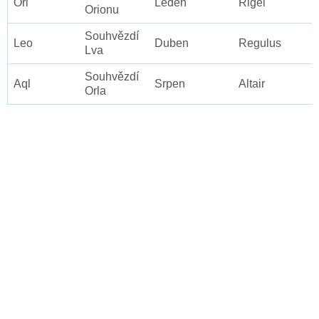
Ori
Leden
Rigel
Orionu
Souhvězdí
Leo
Duben
Regulus
Lva
Souhvězdí
Aql
Srpen
Altair
Orla