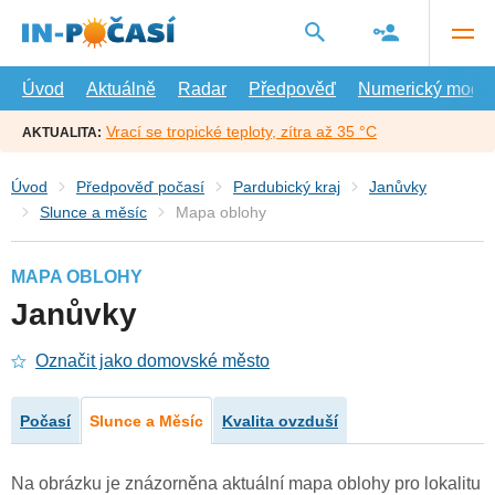
Přejít
na
hlavní
obsah
Úvod
Aktuálně
Radar
Předpověď
Numerický model
Vrací se tropické teploty, zítra až 35 °C
AKTUALITA:
Úvod
Předpověď počasí
Pardubický kraj
Janůvky
Slunce a měsíc
Mapa oblohy
MAPA OBLOHY
Janůvky
Označit jako domovské město
Počasí
Slunce a Měsíc
Kvalita ovzduší
Na obrázku je znázorněna aktuální mapa oblohy pro lokalitu