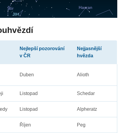
ouhvězdí
Nejlepší pozorování
Nejjasnější
v ČR
hvězda
Duben
Alioth
ji
Listopad
Schedar
edy
Listopad
Alpheratz
Říjen
Peg