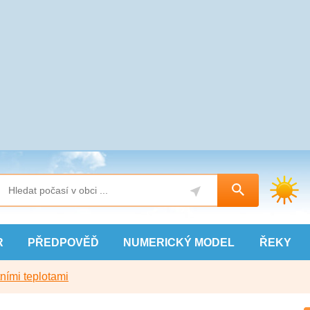
R
PŘEDPOVĚĎ
NUMERICKÝ
MODEL
ŘEKY
ními teplotami