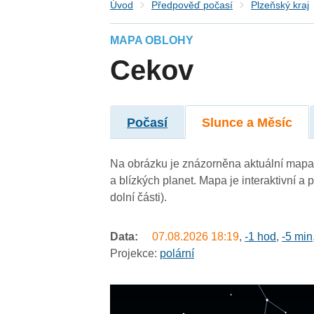
Úvod
Předpověď počasí
Plzeňský kraj
MAPA OBLOHY
Cekov
Počasí
Slunce a Měsíc
Na obrázku je znázorněna aktuální mapa 
a blízkých planet. Mapa je interaktivní 
dolní části).
Data:
07.08.2026
18:19
,
-1 hod
,
-5 min
Projekce:
polární
undefined
undefined