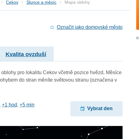
Cekov
Slunce a měsíc
Mapa oblohy
Označit jako domovské město
Kvalita ovzduší
oblohy pro lokalitu Cekov včetně pozice hvězd, Měsíce
a pohybem do stran měníte světovou stranu (označena v
,
+1 hod
,
+5 min
Vybrat den