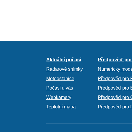
Aktuální počasí
Předpověď poč
Radarové snímky
Numerický mode
Meteostanice
Předpověď pro 
Počasí u vás
Předpověď pro 
Webkamery
Předpověď pro 
Teplotní mapa
Předpověď pro 