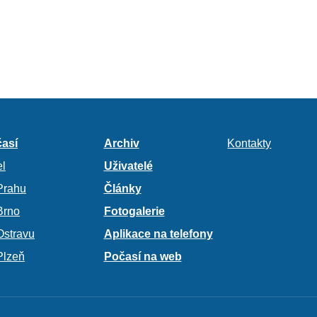
así
Archiv
Kontakty
l
Uživatelé
Prahu
Články
Brno
Fotogalerie
Ostravu
Aplikace na telefony
Plzeň
Počasí na web