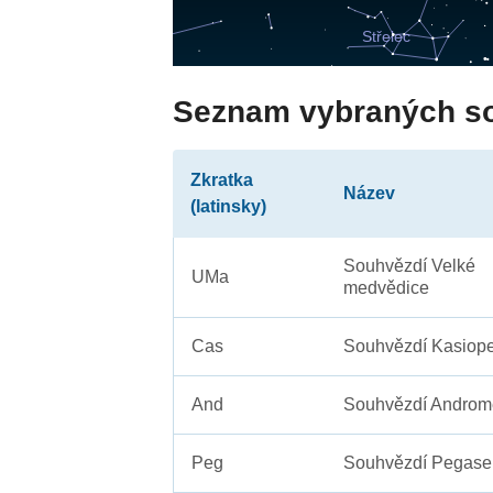
Seznam vybraných s
Zkratka
Název
(latinsky)
Souhvězdí Velké
UMa
medvědice
Cas
Souhvězdí Kasiope
And
Souhvězdí Androm
Peg
Souhvězdí Pegase