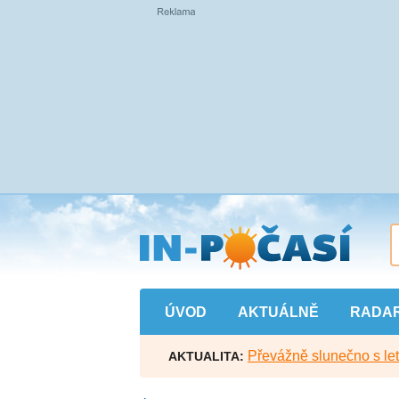
Přejít
na
hlavní
obsah
ÚVOD
AKTUÁLNĚ
RADA
Převážně slunečno s let
AKTUALITA: