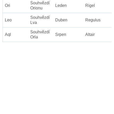
Souhvězdí
Ori
Leden
Rigel
Orionu
Souhvězdí
Leo
Duben
Regulus
Lva
Souhvězdí
Aql
Srpen
Altair
Orla