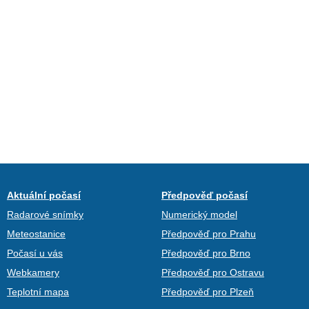
Aktuální počasí
Předpověď počasí
Radarové snímky
Numerický model
Meteostanice
Předpověď pro Prahu
Počasí u vás
Předpověď pro Brno
Webkamery
Předpověď pro Ostravu
Teplotní mapa
Předpověď pro Plzeň