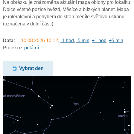
Na obrázku je znázorněna aktuální mapa oblohy pro lokalitu
Dolce včetně pozice hvězd, Měsíce a blízkých planet. Mapa
je interaktivní a pohybem do stran měníte světovou stranu
(označena v dolní části).
Data:
10.08.2026
10:12
,
-1 hod
,
-5 min
,
+1 hod
,
+5 min
Projekce:
polární
Vybrat den
undefined
undefined