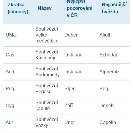
Nejlepší
Zkratka
Nejjasnější
Název
pozorování
(latinsky)
hvězda
v ČR
Souhvězdí
UMa
Velké
Duben
Alioth
medvědice
Souhvězdí
Cas
Listopad
Schedar
Kasiopeji
Souhvězdí
And
Listopad
Alpheratz
Andromedy
Souhvězdí
Peg
Říjen
Peg
Pegase
Souhvězdí
Cyg
Září
Deneb
Labutě
Souhvězdí
Aur
Únor
Capella
Vozky