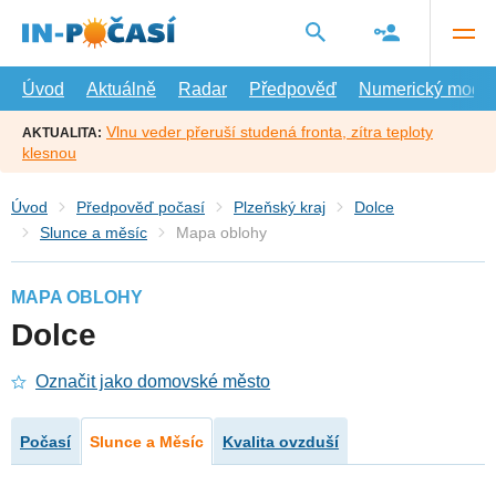
Přejít
na
hlavní
obsah
Úvod
Aktuálně
Radar
Předpověď
Numerický model
Vlnu veder přeruší studená fronta, zítra teploty
AKTUALITA:
klesnou
Úvod
Předpověď počasí
Plzeňský kraj
Dolce
Slunce a měsíc
Mapa oblohy
MAPA OBLOHY
Dolce
Označit jako domovské město
Počasí
Slunce a Měsíc
Kvalita ovzduší