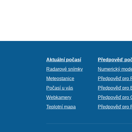
Aktuální počasí
Předpověď poč
Radarové snímky
Numerický mode
Meteostanice
Předpověď pro 
Počasí u vás
Předpověď pro 
Webkamery
Předpověď pro 
Teplotní mapa
Předpověď pro 