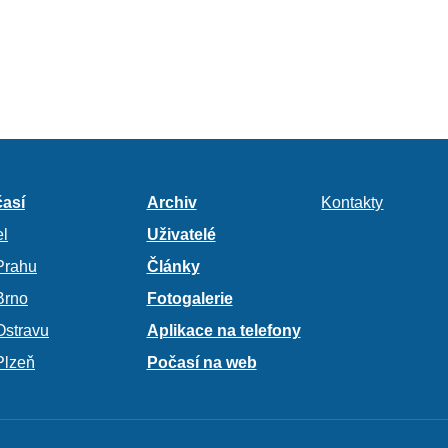
así
Archiv
Kontakty
l
Uživatelé
Prahu
Články
Brno
Fotogalerie
Ostravu
Aplikace na telefony
Plzeň
Počasí na web