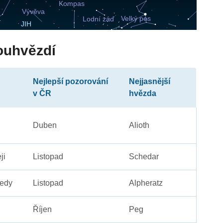
ouhvězdí
Nejlepší pozorování
Nejjasnější
v ČR
hvězda
Duben
Alioth
ji
Listopad
Schedar
edy
Listopad
Alpheratz
Říjen
Peg