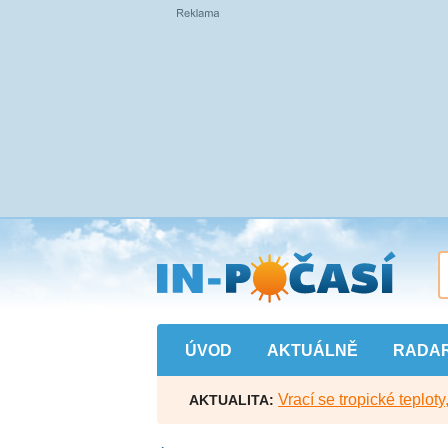
Přejít
na
hlavní
obsah
ÚVOD
AKTUÁLNĚ
RADA
Vrací se tropické teploty
AKTUALITA: