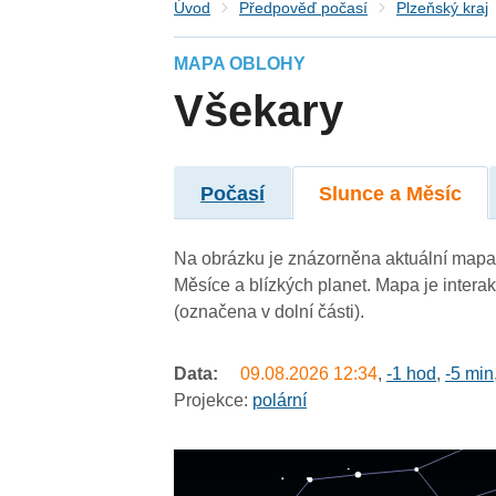
Úvod
Předpověď počasí
Plzeňský kraj
MAPA OBLOHY
Všekary
Počasí
Slunce a Měsíc
Na obrázku je znázorněna aktuální mapa 
Měsíce a blízkých planet. Mapa je intera
(označena v dolní části).
Data:
09.08.2026
12:34
,
-1 hod
,
-5 min
Projekce:
polární
undefined
undefined