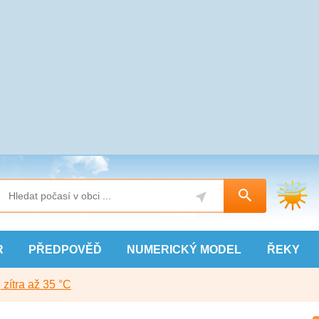
R
PŘEDPOVĚĎ
NUMERICKÝ
MODEL
ŘEKY
, zítra až 35 °C