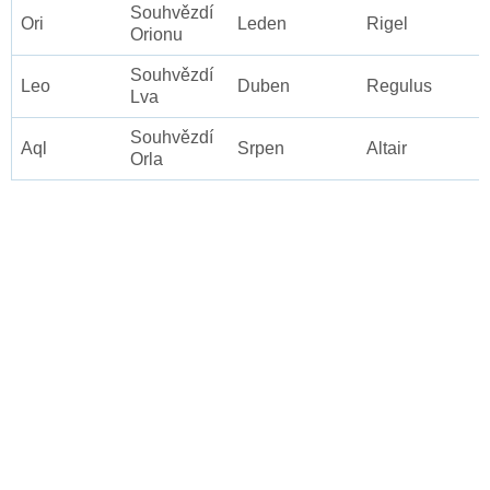
Souhvězdí
Ori
Leden
Rigel
Orionu
Souhvězdí
Leo
Duben
Regulus
Lva
Souhvězdí
Aql
Srpen
Altair
Orla