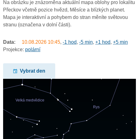
Na obrázku je znázorněna aktuální mapa oblohy pro lokalitu
Přeckov včetně pozice hvězd, Měsíce a blízkých planet.
Mapa je interaktivní a pohybem do stran měníte světovou
stranu (označena v dolní části).
Data:
10.08.2026
10:45
,
-1 hod
,
-5 min
,
+1 hod
,
+5 min
Projekce:
polární
Vybrat den
undefined
undefined