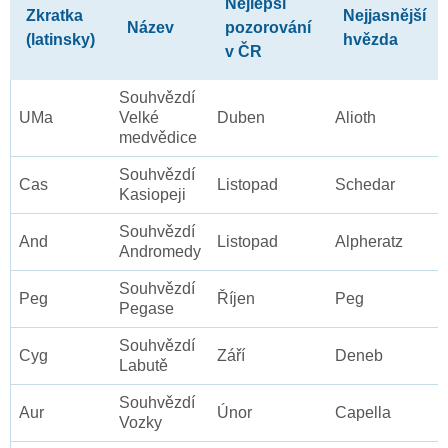
Nejlepší
Zkratka
Nejjasnější
Název
pozorování
(latinsky)
hvězda
v ČR
Souhvězdí
UMa
Velké
Duben
Alioth
medvědice
Souhvězdí
Cas
Listopad
Schedar
Kasiopeji
Souhvězdí
And
Listopad
Alpheratz
Andromedy
Souhvězdí
Peg
Říjen
Peg
Pegase
Souhvězdí
Cyg
Září
Deneb
Labutě
Souhvězdí
Aur
Únor
Capella
Vozky