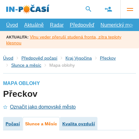
Přejít
na
hlavní
obsah
Úvod
Aktuálně
Radar
Předpověď
Numerický model
Vlnu veder přeruší studená fronta, zítra teploty
AKTUALITA:
klesnou
Úvod
Předpověď počasí
Kraj Vysočina
Přeckov
Slunce a měsíc
Mapa oblohy
MAPA OBLOHY
Přeckov
Označit jako domovské město
Počasí
Slunce a Měsíc
Kvalita ovzduší