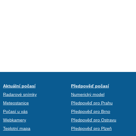
Aktuální počasí
Předpověď počasí
Radarové snímky
Numerický model
Meteostanice
Předpověď pro Prahu
Počasí u vás
Předpověď pro Brno
Webkamery
Předpověď pro Ostravu
Teplotní mapa
Předpověď pro Plzeň