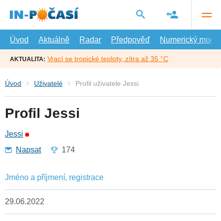
Přejít
na
hlavní
obsah
Úvod
Aktuálně
Radar
Předpověď
Numerický model
Vrací se tropické teploty, zítra až 35 °C
AKTUALITA:
Úvod
Uživatelé
Profil uživatele Jessi
Profil Jessi
Jessi
Napsat
174
Jméno a příjmení, registrace
29.06.2022