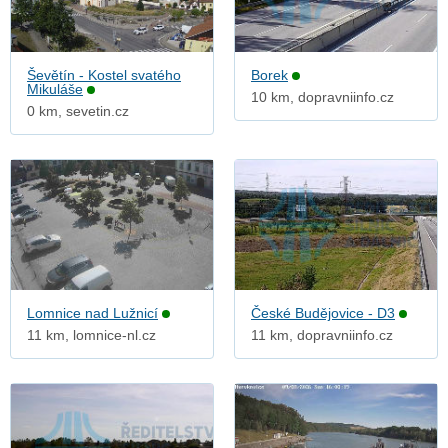
Ševětín - Kostel svatého
Borek
Mikuláše
10 km, dopravniinfo.cz
0 km, sevetin.cz
Lomnice nad Lužnicí
České Budějovice - D3
11 km, lomnice-nl.cz
11 km, dopravniinfo.cz