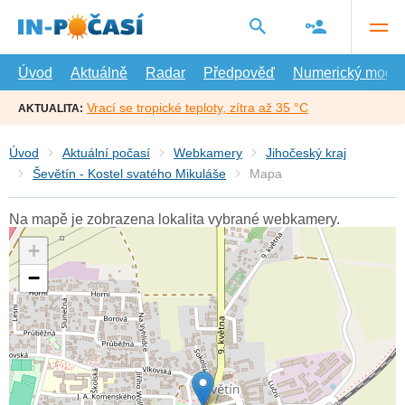
Přejít
na
hlavní
obsah
Úvod
Aktuálně
Radar
Předpověď
Numerický model
Vrací se tropické teploty, zítra až 35 °C
AKTUALITA:
Úvod
Aktuální počasí
Webkamery
Jihočeský kraj
Ševětín - Kostel svatého Mikuláše
Mapa
Na mapě je zobrazena lokalita vybrané webkamery.
+
−