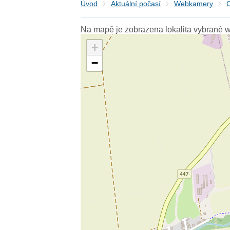
Úvod
Aktuální počasí
Webkamery
Na mapě je zobrazena lokalita vybrané 
+
−