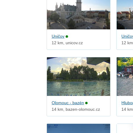
Uničov
Uničo
12 km, unicov.cz
12 km
Olomouc - bazén
Hlubo
14 km, bazen-olomouc.cz
14 km