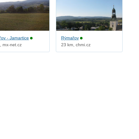
ov - Jamartice
Rýmařov
, mx-net.cz
23 km, chmi.cz