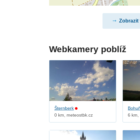
Zobrazit
Webkamery poblíž
Šternberk
Bohuň
0 km, meteostbk.cz
6 km, 