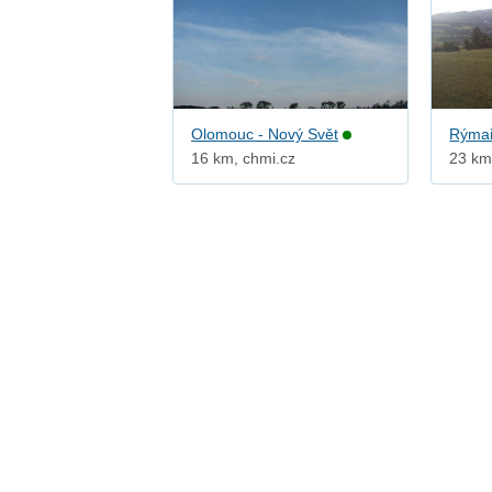
Olomouc - Nový Svět
Rýmař
16 km, chmi.cz
23 km