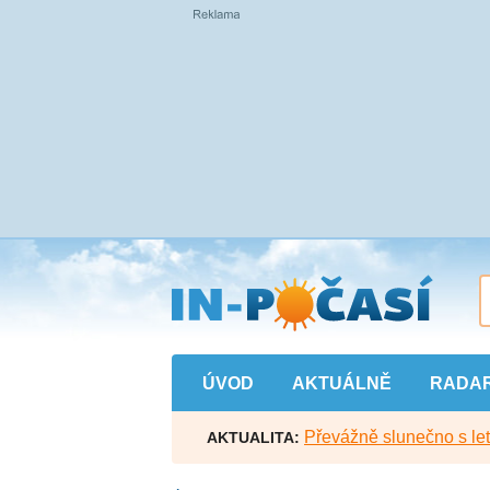
Přejít
na
hlavní
obsah
ÚVOD
AKTUÁLNĚ
RADA
Převážně slunečno s let
AKTUALITA: