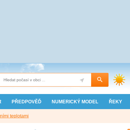
R
PŘEDPOVĚĎ
NUMERICKÝ
MODEL
ŘEKY
ními teplotami