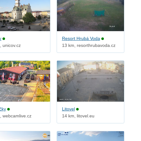
v
Resort Hrubá Voda
, unicov.cz
13 km, resorthrubavoda.cz
čky
Litovel
, webcamlive.cz
14 km, litovel.eu