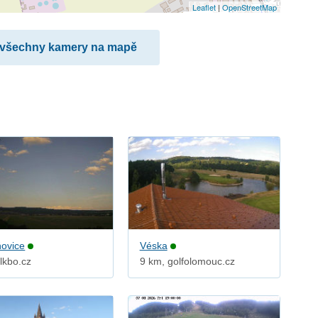
Leaflet
|
OpenStreetMap
 všechny kamery na mapě
ovice
Véska
lkbo.cz
9 km, golfolomouc.cz