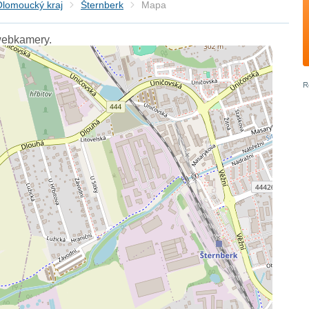
Olomoucký kraj
Šternberk
Mapa
webkamery.