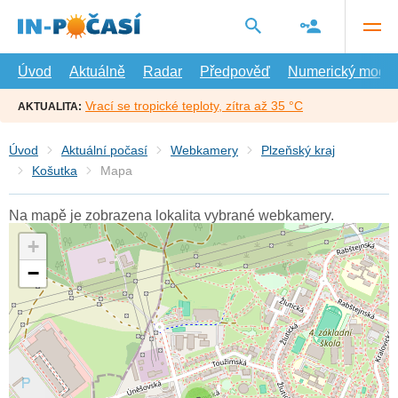
Přejít
na
hlavní
obsah
Úvod
Aktuálně
Radar
Předpověď
Numerický model
Vrací se tropické teploty, zítra až 35 °C
AKTUALITA:
Úvod
Aktuální počasí
Webkamery
Plzeňský kraj
Košutka
Mapa
Na mapě je zobrazena lokalita vybrané webkamery.
+
−