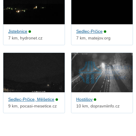
Jistebnice
Sedlec-Prčice
7 km, hydronet.cz
7 km, matejov.org
Sedlec-Prčice, Měšetice
Hostišov
9 km, pocasi-mesetice.cz
10 km, dopravniinfo.cz