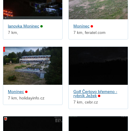
lanovka Moninec
Monínec
7 km,
7 km, feratel.com
Monínec
Golf Čertovo břemeno -
rybník Ježek
7 km, holidayinfo.cz
7 km, cebr.cz