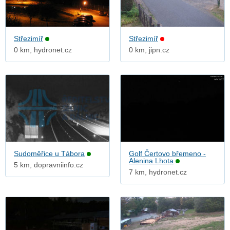
Střezimíř
Střezimíř
0 km, hydronet.cz
0 km, jipn.cz
Sudoměřice u Tábora
Golf Čertovo břemeno -
Alenina Lhota
5 km, dopravniinfo.cz
7 km, hydronet.cz