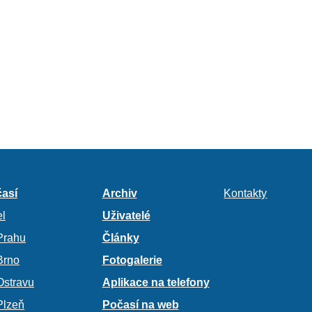
así
Archiv
Kontakty
l
Uživatelé
Prahu
Články
Brno
Fotogalerie
Ostravu
Aplikace na telefony
Plzeň
Počasí na web