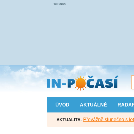
Přejít
na
hlavní
obsah
ÚVOD
AKTUÁLNĚ
RADA
Převážně slunečno s let
AKTUALITA: