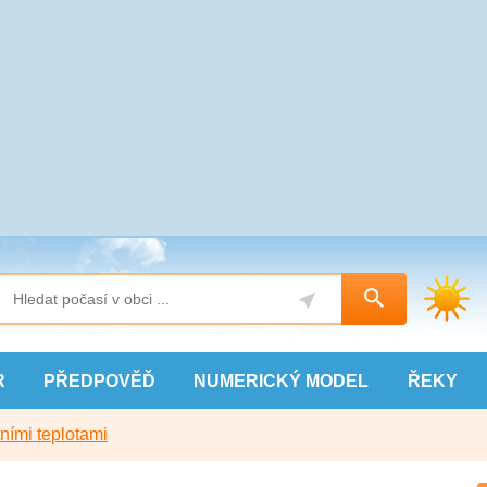
R
PŘEDPOVĚĎ
NUMERICKÝ
MODEL
ŘEKY
ními teplotami