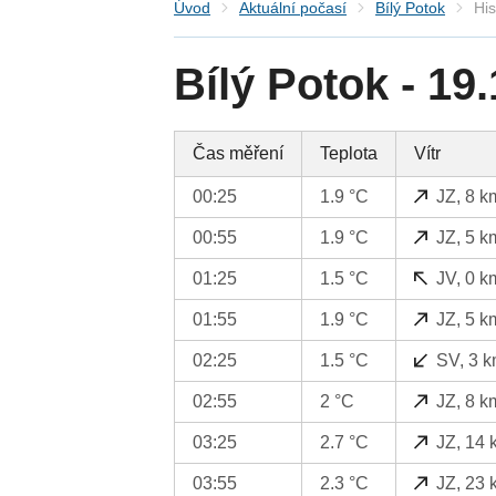
Úvod
Aktuální počasí
Bílý Potok
His
Bílý Potok - 19
Čas měření
Teplota
Vítr
00:25
1.9 °C
JZ, 8 k
00:55
1.9 °C
JZ, 5 k
01:25
1.5 °C
JV, 0 k
01:55
1.9 °C
JZ, 5 k
02:25
1.5 °C
SV, 3 k
02:55
2 °C
JZ, 8 k
03:25
2.7 °C
JZ, 14 
03:55
2.3 °C
JZ, 23 