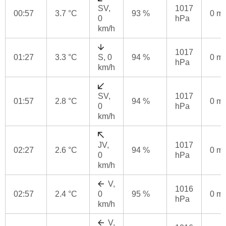
SV,
1017
00:57
3.7 °C
93 %
0 m
0
hPa
km/h
1017
01:27
3.3 °C
S, 0
94 %
0 m
hPa
km/h
SV,
1017
01:57
2.8 °C
94 %
0 m
0
hPa
km/h
JV,
1017
02:27
2.6 °C
94 %
0 m
0
hPa
km/h
V,
1016
02:57
2.4 °C
0
95 %
0 m
hPa
km/h
V,