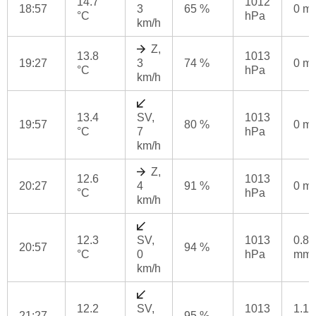
14.7
1012
18:57
3
65 %
0 m
°C
hPa
km/h
Z,
13.8
1013
19:27
3
74 %
0 m
°C
hPa
km/h
13.4
SV,
1013
19:57
80 %
0 m
°C
7
hPa
km/h
Z,
12.6
1013
20:27
4
91 %
0 m
°C
hPa
km/h
12.3
SV,
1013
0.8
20:57
94 %
°C
0
hPa
mm
km/h
12.2
SV,
1013
1.1
21:27
95 %