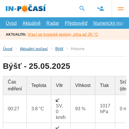
Přejít
na
hlavní
obsah
Úvod
Aktuálně
Radar
Předpověď
Numerický model
Vrací se tropické teploty, zítra až 35 °C
AKTUALITA:
Úvod
Aktuální počasí
Býšť
Historie
Býšť - 25.05.2025
Čas
Srá
Teplota
Vítr
Vlhkost
Tlak
měření
(dne
SV,
1017
00:27
3.8 °C
93 %
0 m
0
hPa
km/h