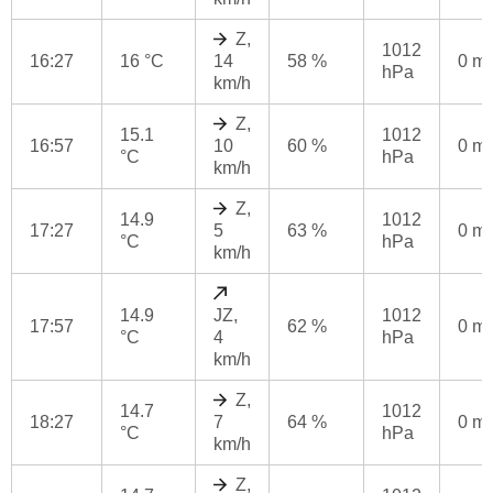
Z,
1012
16:27
16 °C
14
58 %
0 m
hPa
km/h
Z,
15.1
1012
16:57
10
60 %
0 m
°C
hPa
km/h
Z,
14.9
1012
17:27
5
63 %
0 m
°C
hPa
km/h
14.9
JZ,
1012
17:57
62 %
0 m
°C
4
hPa
km/h
Z,
14.7
1012
18:27
7
64 %
0 m
°C
hPa
km/h
Z,