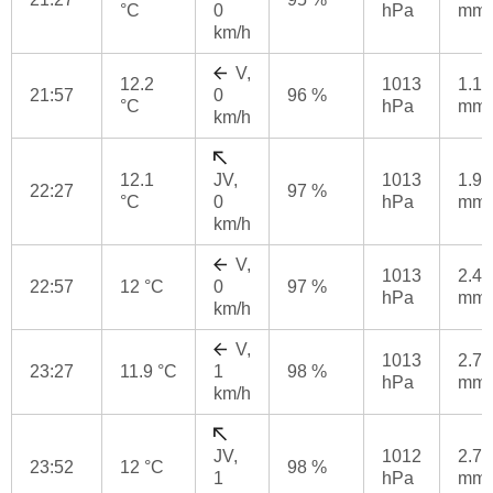
°C
0
hPa
mm
km/h
V,
12.2
1013
1.1
21:57
0
96 %
°C
hPa
mm
km/h
12.1
JV,
1013
1.9
22:27
97 %
°C
0
hPa
mm
km/h
V,
1013
2.4
22:57
12 °C
0
97 %
hPa
mm
km/h
V,
1013
2.7
23:27
11.9 °C
1
98 %
hPa
mm
km/h
JV,
1012
2.7
23:52
12 °C
98 %
1
hPa
mm