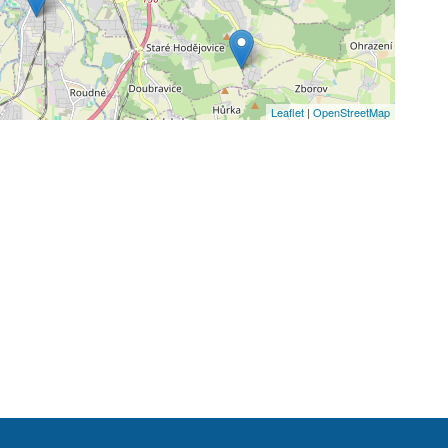
Leaflet
|
OpenStreetMap