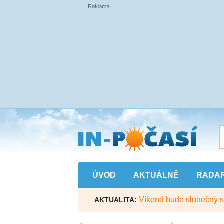
Přejít
na
hlavní
obsah
ÚVOD
AKTUÁLNĚ
RADA
Víkend bude slunečný s l
AKTUALITA: