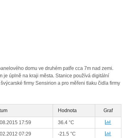
o panelového domu ve druhém patře cca 7m nad zemi.
 je úplně na kraji města. Stanice používá digitální
 švýcarské firmy Sensirion a pro měřeni tlaku čidla firmy
tum
Hodnota
Graf
.08.2015 17:59
36.4 °C
.02.2012 07:29
-21.5 °C