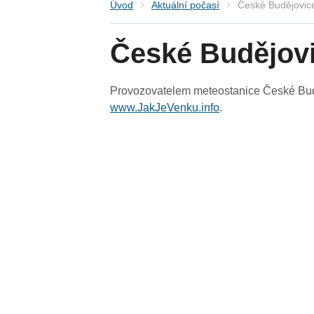
Úvod
Aktuální počasí
České Budějovic
České Budějov
Provozovatelem meteostanice České Buděj
www.JakJeVenku.info
.