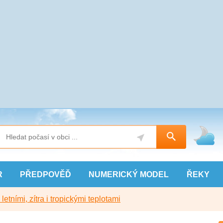
R
PŘEDPOVĚĎ
NUMERICKÝ
MODEL
ŘEKY
etními, zítra i tropickými teplotami