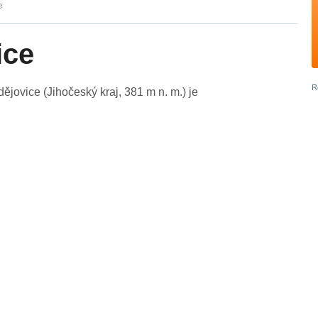
e
ice
ovice (Jihočeský kraj, 381 m n. m.) je