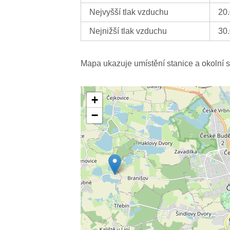
Nejvyšší tlak vzduchu
20
Nejnižší tlak vzduchu
30
Mapa ukazuje umístění stanice a okolní s
+
−