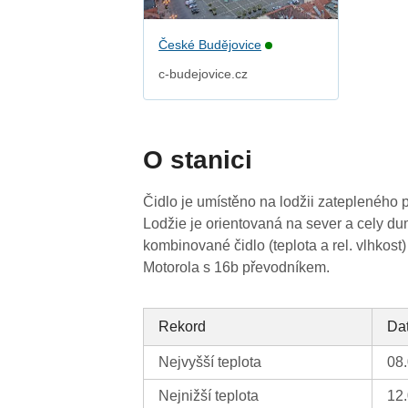
České Budějovice
c-budejovice.cz
O stanici
Čidlo je umístěno na lodžii zateplenéh
Lodžie je orientovaná na sever a cely dum
kombinované čidlo (teplota a rel. vlhkost)
Motorola s 16b převodníkem.
Rekord
Da
Nejvyšší teplota
08
Nejnižší teplota
12