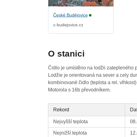
České Budějovice
c-budejovice.cz
O stanici
Čidlo je umístěno na lodžii zateplenéh
Lodžie je orientovaná na sever a cely dum
kombinované čidlo (teplota a rel. vlhkost)
Motorola s 16b převodníkem.
Rekord
Da
Nejvyšší teplota
08
Nejnižší teplota
12