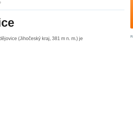
e
ice
ovice (Jihočeský kraj, 381 m n. m.) je