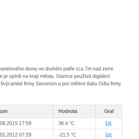
o panelového domu ve druhém patře cca 7m nad zemi.
 je úplně na kraji města. Stanice používá digitální
 švýcarské firmy Sensirion a pro měřeni tlaku čidla firmy
tum
Hodnota
Graf
.08.2015 17:59
36.4 °C
.02.2012 07:29
-21.5 °C