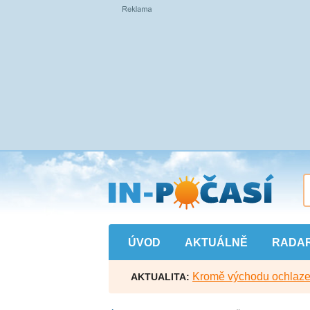
Přejít
na
hlavní
obsah
ÚVOD
AKTUÁLNĚ
RADA
Kromě východu ochlazen
AKTUALITA: