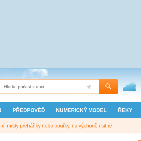
R
PŘEDPOVĚĎ
NUMERICKÝ
MODEL
ŘEKY
í, místy přeháňky nebo bouřky, na východě i silné