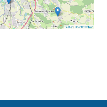
Leaflet
|
OpenStreetMap