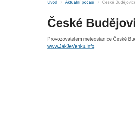
Úvod
Aktuální počasí
České Budějovic
České Budějov
Provozovatelem meteostanice České Buděj
www.JakJeVenku.info
.