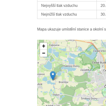
Nejvyšší tlak vzduchu
20
Nejnižší tlak vzduchu
30
Mapa ukazuje umístění stanice a okolní s
+
−