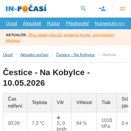
Přejít
na
hlavní
obsah
Úvod
Aktuálně
Radar
Předpověď
Numerický model
Vlnu veder přeruší studená fronta, zítra teploty
AKTUALITA:
klesnou
Úvod
Aktuální počasí
Čestice - Na Kobylce
Historie
Čestice - Na Kobylce -
10.05.2026
Čas
Srá
Teplota
Vítr
Vlhkost
Tlak
měření
(dne
1018
00:29
7.3 °C
S, 0
84 %
0 m
hPa
km/h