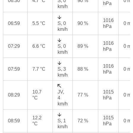
06:30
4.7 °C
S, 0
90 %
0 m
hPa
km/h
1016
06:59
5.5 °C
S, 0
90 %
0 m
hPa
km/h
1016
07:29
6.6 °C
S, 0
89 %
0 m
hPa
km/h
1016
07:59
7.7 °C
S, 3
88 %
0 m
hPa
km/h
10.7
JV,
1015
08:29
77 %
0 m
°C
4
hPa
km/h
12.2
1015
08:59
S, 1
72 %
0 m
°C
hPa
km/h