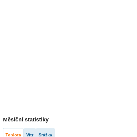
Měsíční statistiky
Teplota
Vítr
Srážky