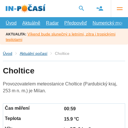
Přejít
na
hlavní
obsah
Úvod
Aktuálně
Radar
Předpověď
Numerický model
Víkend bude slunečný s letními, zítra i tropickými
AKTUALITA:
teplotami
Úvod
Aktuální počasí
Choltice
Choltice
Provozovatelem meteostanice Choltice (Pardubický kraj,
253 m n. m.) je Milan.
00:59
15.9 °C