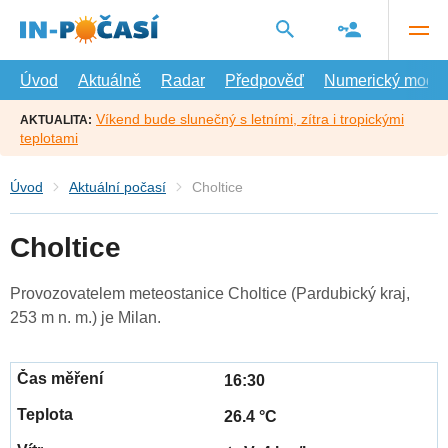
Přejít
na
hlavní
obsah
Úvod
Aktuálně
Radar
Předpověď
Numerický model
Víkend bude slunečný s letními, zítra i tropickými
AKTUALITA:
teplotami
Úvod
Aktuální počasí
Choltice
Choltice
Provozovatelem meteostanice Choltice (Pardubický kraj,
253 m n. m.) je Milan.
16:30
26.4 °C