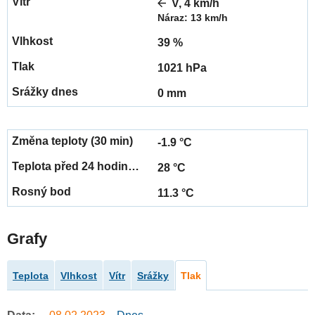
V, 4 km/h
Náraz: 13 km/h
39 %
1021 hPa
0 mm
-1.9 °C
28 °C
11.3 °C
Grafy
Teplota
Vlhkost
Vítr
Srážky
Tlak