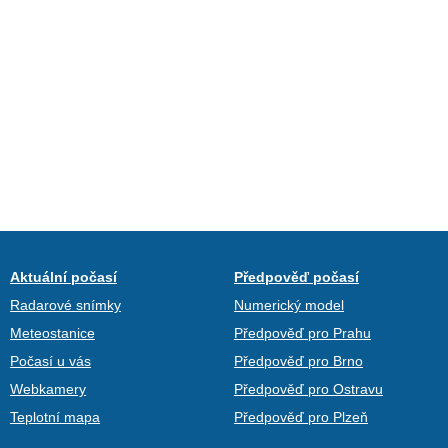
Aktuální počasí
Předpověď počasí
Radarové snímky
Numerický model
Meteostanice
Předpověď pro Prahu
Počasí u vás
Předpověď pro Brno
Webkamery
Předpověď pro Ostravu
Teplotní mapa
Předpověď pro Plzeň