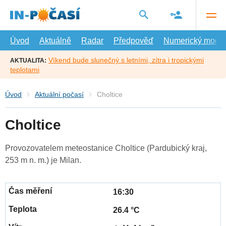
Přejít
na
hlavní
obsah
Úvod
Aktuálně
Radar
Předpověď
Numerický model
Víkend bude slunečný s letními, zítra i tropickými
AKTUALITA:
teplotami
Úvod
Aktuální počasí
Choltice
Choltice
Provozovatelem meteostanice Choltice (Pardubický kraj,
253 m n. m.) je Milan.
16:30
26.4 °C