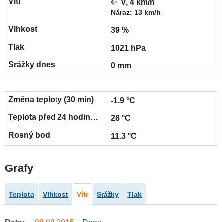
V, 4 km/h
Náraz: 13 km/h
39 %
1021 hPa
0 mm
-1.9 °C
28 °C
11.3 °C
Grafy
Teplota
Vlhkost
Vítr
Srážky
Tlak