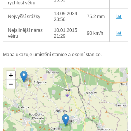
rychlost větru
13.09.2024
Nejvyšší srážky
75.2 mm
23:56
Nejsilnější náraz
10.01.2015
90 km/h
větru
21:29
Mapa ukazuje umístění stanice a okolní stanice.
+
−