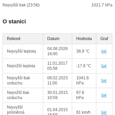
Nejvyšší tlak (23:56)
1021.7 hPa
O stanici
Rekord
Datum
Hodnota
Graf
04.08.2026
Nejvyšší teplota
38.9 °C
16:00
11.01.2017
Nejnižší teplota
-17.8 °C
05:58
Nejvyšší tlak
08.02.2023
1041.6
vzduchu
11:00
hPa
Nejnižší tlak
30.01.2015
97.6
vzduchu
10:59
hPa
Nejvyšší
01.04.2015
průměrná
81 km/h
16:59