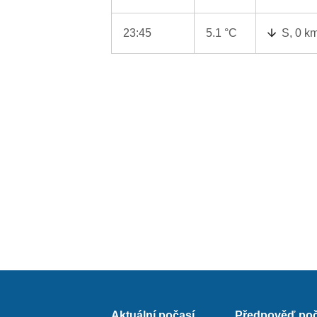
23:45
5.1 °C
S, 0 k
Aktuální počasí
Předpověď poč