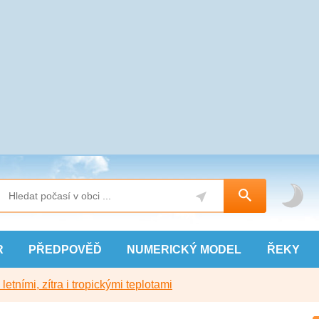
R
PŘEDPOVĚĎ
NUMERICKÝ
MODEL
ŘEKY
etními, zítra i tropickými teplotami