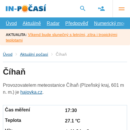
Přejít
na
hlavní
obsah
Úvod
Aktuálně
Radar
Předpověď
Numerický model
Víkend bude slunečný s letními, zítra i tropickými
AKTUALITA:
teplotami
Úvod
Aktuální počasí
Číhaň
Číhaň
Provozovatelem meteostanice Číhaň (Plzeňský kraj, 601 m
n. m.) je
hajovka.cz
.
17:30
27.1 °C