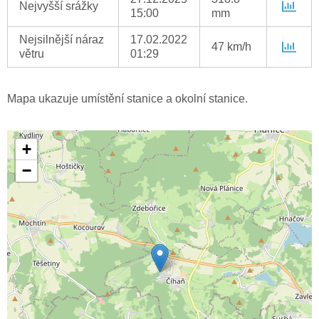
Nejvyšší srážky
15:00
mm
Nejsilnější náraz
17.02.2022
47 km/h
větru
01:29
Mapa ukazuje umístění stanice a okolní stanice.
+
−