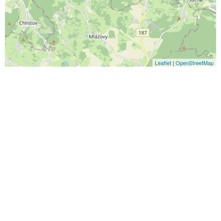
Leaflet
|
OpenStreetMap