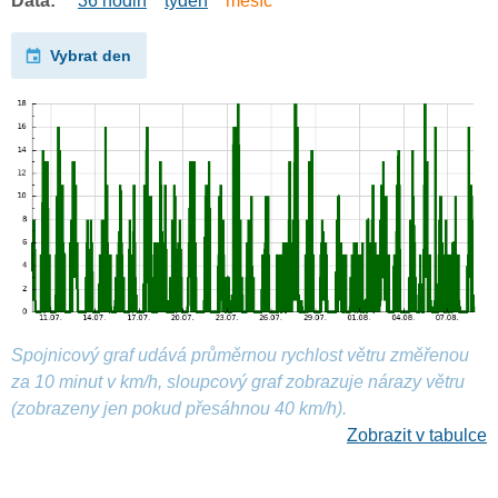
Data:
36 hodin
týden
měsíc
Vybrat den
Spojnicový graf udává průměrnou rychlost větru změřenou
za 10 minut v km/h, sloupcový graf zobrazuje nárazy větru
(zobrazeny jen pokud přesáhnou 40 km/h).
Zobrazit v tabulce