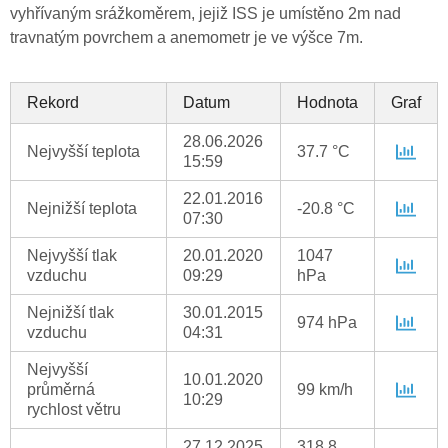
vyhřívaným srážkoměrem, jejiž ISS je umístěno 2m nad
travnatým povrchem a anemometr je ve výšce 7m.
Rekord
Datum
Hodnota
Graf
28.06.2026
Nejvyšší teplota
37.7 °C
15:59
22.01.2016
Nejnižší teplota
-20.8 °C
07:30
Nejvyšší tlak
20.01.2020
1047
vzduchu
09:29
hPa
Nejnižší tlak
30.01.2015
974 hPa
vzduchu
04:31
Nejvyšší
10.01.2020
průměrná
99 km/h
10:29
rychlost větru
27.12.2025
318.8