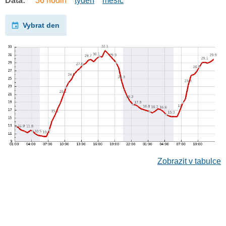
Data:
36 hodin
týden
měsíc
Vybrat den
Zobrazit v tabulce