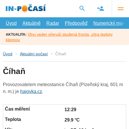
Přejít
na
hlavní
obsah
Úvod
Aktuálně
Radar
Předpověď
Numerický model
Vlnu veder přeruší studená fronta, zítra teploty
AKTUALITA:
klesnou
Úvod
Aktuální počasí
Číhaň
Číhaň
Provozovatelem meteostanice Číhaň (Plzeňský kraj, 601 m
n. m.) je
hajovka.cz
.
12:29
29.9 °C