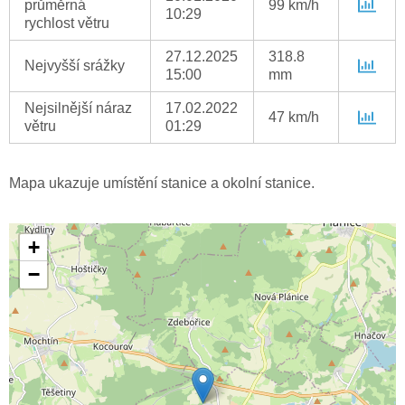
průměrná
99 km/h
10:29
rychlost větru
27.12.2025
318.8
Nejvyšší srážky
15:00
mm
Nejsilnější náraz
17.02.2022
47 km/h
větru
01:29
Mapa ukazuje umístění stanice a okolní stanice.
+
−