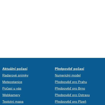
Aktuální počasí
Předpověď počasí
Radarové snímky
Numerický model
Meteostanice
Předpověď pro Prahu
Počasí u vás
Předpověď pro Brno
Webkamery
Předpověď pro Ostravu
Teplotní mapa
Předpověď pro Plzeň