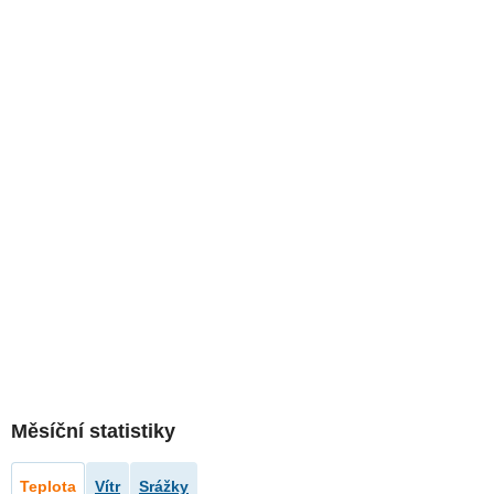
Měsíční statistiky
Teplota
Vítr
Srážky