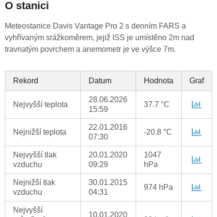
O stanici
Meteostanice Davis Vantage Pro 2 s denním FARS a
vyhřívaným srážkoměrem, jejiž ISS je umístěno 2m nad
travnatým povrchem a anemometr je ve výšce 7m.
Rekord
Datum
Hodnota
Graf
28.06.2026
Nejvyšší teplota
37.7 °C
15:59
22.01.2016
Nejnižší teplota
-20.8 °C
07:30
Nejvyšší tlak
20.01.2020
1047
vzduchu
09:29
hPa
Nejnižší tlak
30.01.2015
974 hPa
vzduchu
04:31
Nejvyšší
10.01.2020