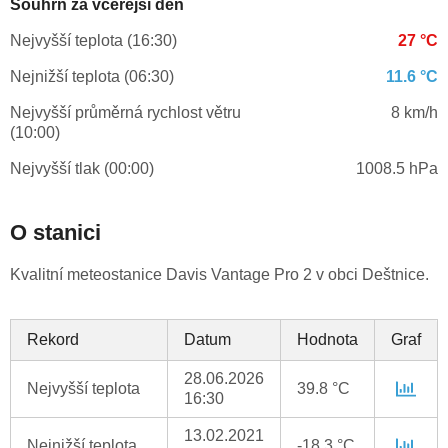
Souhrn za včerejší den
Nejvyšší teplota (16:30)
27 °C
Nejnižší teplota (06:30)
11.6 °C
Nejvyšší průměrná rychlost větru
8 km/h
(10:00)
Nejvyšší tlak (00:00)
1008.5 hPa
O stanici
Kvalitní meteostanice Davis Vantage Pro 2 v obci Deštnice.
Rekord
Datum
Hodnota
Graf
28.06.2026
Nejvyšší teplota
39.8 °C
16:30
13.02.2021
Nejnižší teplota
-18.3 °C