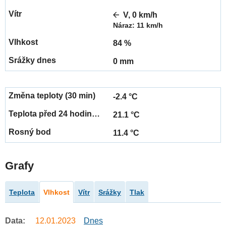
V, 0 km/h
Náraz: 11 km/h
84 %
0 mm
-2.4 °C
21.1 °C
11.4 °C
Grafy
Teplota
Vlhkost
Vítr
Srážky
Tlak
Data:
12.01.2023
Dnes