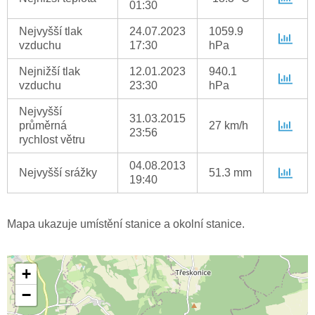
01:30
Nejvyšší tlak
24.07.2023
1059.9
vzduchu
17:30
hPa
Nejnižší tlak
12.01.2023
940.1
vzduchu
23:30
hPa
Nejvyšší
31.03.2015
průměrná
27 km/h
23:56
rychlost větru
04.08.2013
Nejvyšší srážky
51.3 mm
19:40
Mapa ukazuje umístění stanice a okolní stanice.
+
−