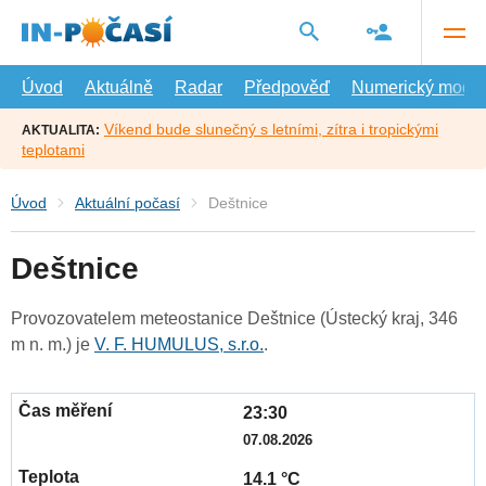
Přejít
na
hlavní
obsah
Úvod
Aktuálně
Radar
Předpověď
Numerický model
Víkend bude slunečný s letními, zítra i tropickými
AKTUALITA:
teplotami
Úvod
Aktuální počasí
Deštnice
Deštnice
Provozovatelem meteostanice Deštnice (Ústecký kraj, 346
m n. m.) je
V. F. HUMULUS, s.r.o.
.
23:30
07.08.2026
14.1 °C