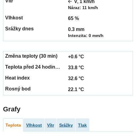
V, 1 km/h
Náraz: 11 km/h
65 %
0.3 mm
Intenzita: 0 mm/h
+0.6 °C
33.8 °C
32.6 °C
22.1 °C
Grafy
Teplota
Vlhkost
Vítr
Srážky
Tlak