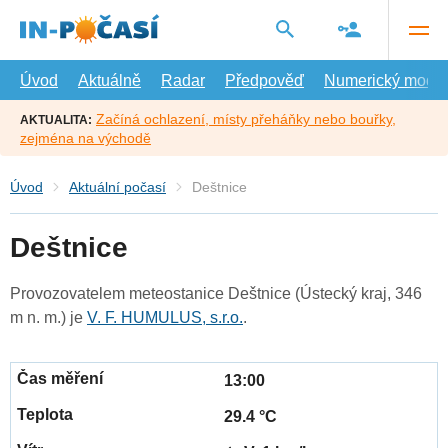
Přejít
na
hlavní
obsah
Úvod
Aktuálně
Radar
Předpověď
Numerický model
Začíná ochlazení, místy přeháňky nebo bouřky,
AKTUALITA:
zejména na východě
Úvod
Aktuální počasí
Deštnice
Deštnice
Provozovatelem meteostanice Deštnice (Ústecký kraj, 346
m n. m.) je
V. F. HUMULUS, s.r.o.
.
13:00
29.4 °C