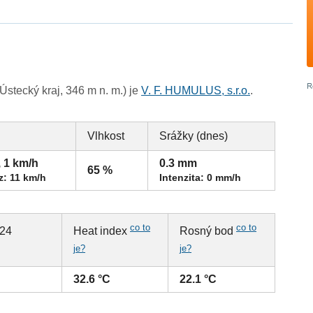
stecký kraj, 346 m n. m.) je
V. F. HUMULUS, s.r.o.
.
Vlhkost
Srážky (dnes)
, 1 km/h
0.3 mm
65 %
z: 11 km/h
Intenzita: 0 mm/h
co to
co to
 24
Heat index
Rosný bod
je?
je?
32.6 °C
22.1 °C