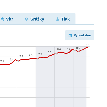
Vítr
Srážky
Tlak
Vybrat den