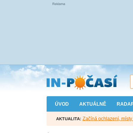
Přejít
na
hlavní
obsah
ÚVOD
AKTUÁLNĚ
RADA
Začíná ochlazení, míst
AKTUALITA: