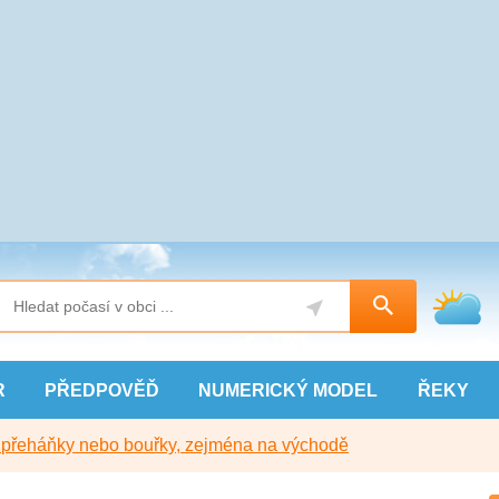
R
PŘEDPOVĚĎ
NUMERICKÝ
MODEL
ŘEKY
y přeháňky nebo bouřky, zejména na východě