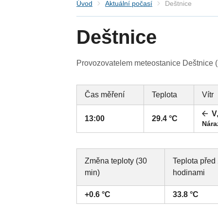
Úvod
Aktuální počasí
Deštnice
Deštnice
Provozovatelem meteostanice Deštnice (Ú
Čas měření
Teplota
Vítr
V
13:00
29.4 °C
Nára
Změna teploty (30
Teplota před
min)
hodinami
+0.6 °C
33.8 °C