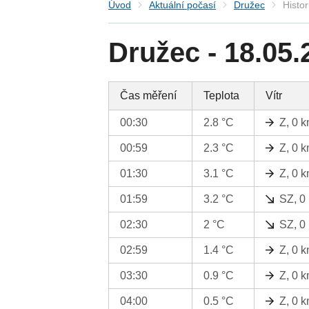
Úvod
Aktuální počasí
Družec
Histor
Družec - 18.05.
Čas měření
Teplota
Vítr
00:30
2.8 °C
Z, 0 
00:59
2.3 °C
Z, 0 
01:30
3.1 °C
Z, 0 
01:59
3.2 °C
SZ, 0
02:30
2 °C
SZ, 0
02:59
1.4 °C
Z, 0 
03:30
0.9 °C
Z, 0 
04:00
0.5 °C
Z, 0 