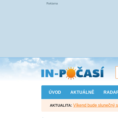
Přejít
na
hlavní
obsah
ÚVOD
AKTUÁLNĚ
RADA
Víkend bude slunečný s l
AKTUALITA: