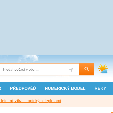
R
PŘEDPOVĚĎ
NUMERICKÝ
MODEL
ŘEKY
etními, zítra i tropickými teplotami