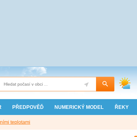
R
PŘEDPOVĚĎ
NUMERICKÝ
MODEL
ŘEKY
ními teplotami