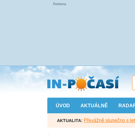
Přejít
na
hlavní
obsah
ÚVOD
AKTUÁLNĚ
RADA
Převážně slunečno s let
AKTUALITA: