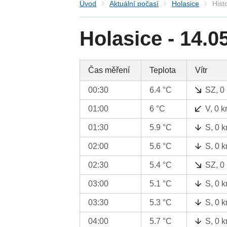
Úvod
Aktuální počasí
Holasice
Hist
Holasice - 14.0
Čas měření
Teplota
Vítr
00:30
6.4 °C
SZ, 0
01:00
6 °C
V, 0 
01:30
5.9 °C
S, 0 
02:00
5.6 °C
S, 0 
02:30
5.4 °C
SZ, 0
03:00
5.1 °C
S, 0 
03:30
5.3 °C
S, 0 
04:00
5.7 °C
S, 0 