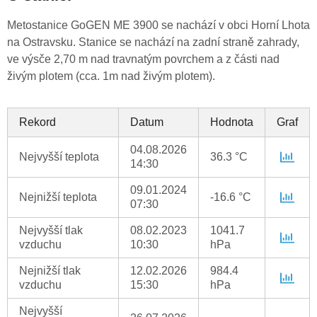
Metostanice GoGEN ME 3900 se nachází v obci Horní Lhota
na Ostravsku. Stanice se nachází na zadní straně zahrady,
ve výsče 2,70 m nad travnatým povrchem a z části nad
živým plotem (cca. 1m nad živým plotem).
Rekord
Datum
Hodnota
Graf
04.08.2026
Nejvyšší teplota
36.3 °C
14:30
09.01.2024
Nejnižší teplota
-16.6 °C
07:30
Nejvyšší tlak
08.02.2023
1041.7
vzduchu
10:30
hPa
Nejnižší tlak
12.02.2026
984.4
vzduchu
15:30
hPa
Nejvyšší