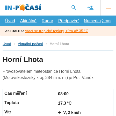
Přejít
na
hlavní
obsah
Úvod
Aktuálně
Radar
Předpověď
Numerický model
Vrací se tropické teploty, zítra až 35 °C
AKTUALITA:
Úvod
Aktuální počasí
Horní Lhota
Horní Lhota
Provozovatelem meteostanice Horní Lhota
(Moravskoslezský kraj, 384 m n. m.) je Petr Vaněk.
08:00
17.3 °C
V, 2 km/h