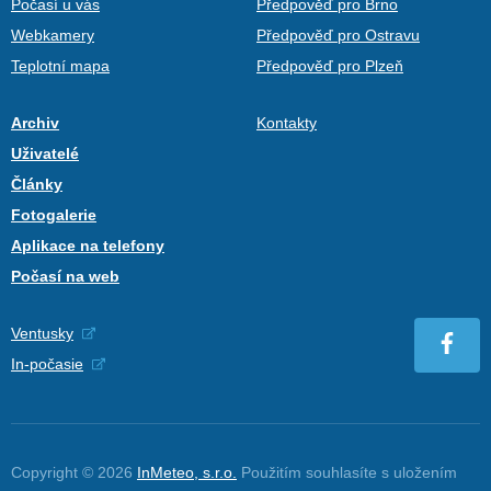
Počasí u vás
Předpověď pro Brno
Webkamery
Předpověď pro Ostravu
Teplotní mapa
Předpověď pro Plzeň
Archiv
Kontakty
Uživatelé
Články
Fotogalerie
Aplikace na telefony
Počasí na web
Ventusky
In-počasie
Copyright © 2026
InMeteo, s.r.o.
Použitím souhlasíte s uložením