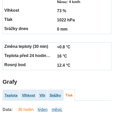
Náraz: 4 km/h
73 %
1022 hPa
0 mm
+0.8 °C
16 °C
12.4 °C
Grafy
Teplota
Vlhkost
Vítr
Srážky
Tlak
Data:
36 hodin
týden
měsíc