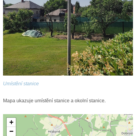
Umístění stanice
Mapa ukazuje umístění stanice a okolní stanice.
+
−