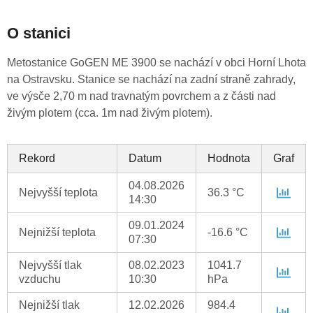
O stanici
Metostanice GoGEN ME 3900 se nachází v obci Horní Lhota
na Ostravsku. Stanice se nachází na zadní straně zahrady,
ve výsče 2,70 m nad travnatým povrchem a z části nad
živým plotem (cca. 1m nad živým plotem).
Rekord
Datum
Hodnota
Graf
04.08.2026
Nejvyšší teplota
36.3 °C
14:30
09.01.2024
Nejnižší teplota
-16.6 °C
07:30
Nejvyšší tlak
08.02.2023
1041.7
vzduchu
10:30
hPa
Nejnižší tlak
12.02.2026
984.4