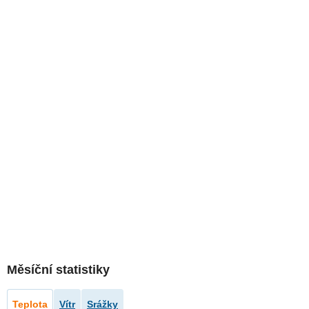
Měsíční statistiky
Teplota
Vítr
Srážky