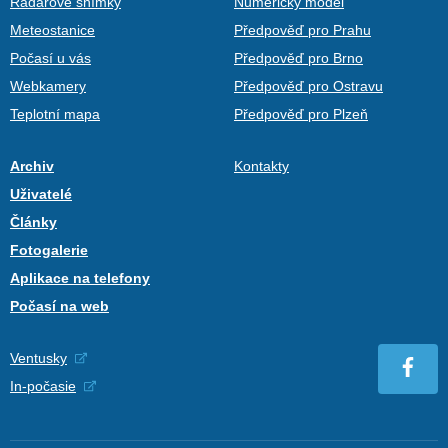
Radarové snímky
Numerický model
Meteostanice
Předpověď pro Prahu
Počasí u vás
Předpověď pro Brno
Webkamery
Předpověď pro Ostravu
Teplotní mapa
Předpověď pro Plzeň
Archiv
Kontakty
Uživatelé
Články
Fotogalerie
Aplikace na telefony
Počasí na web
Ventusky
In-počasie