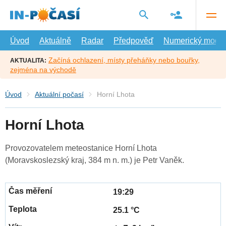
Přejít
na
hlavní
obsah
Úvod
Aktuálně
Radar
Předpověď
Numerický model
Začíná ochlazení, místy přeháňky nebo bouřky,
AKTUALITA:
zejména na východě
Úvod
Aktuální počasí
Horní Lhota
Horní Lhota
Provozovatelem meteostanice Horní Lhota
(Moravskoslezský kraj, 384 m n. m.) je Petr Vaněk.
19:29
25.1 °C