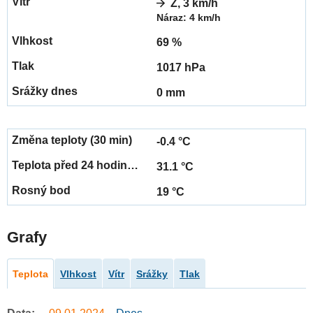
Z, 3 km/h
Náraz: 4 km/h
69 %
1017 hPa
0 mm
-0.4 °C
31.1 °C
19 °C
Grafy
Teplota
Vlhkost
Vítr
Srážky
Tlak