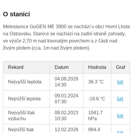
O stanici
Metostanice GoGEN ME 3900 se nachází v obci Horní Lhota
na Ostravsku. Stanice se nachází na zadní straně zahrady,
ve výsče 2,70 m nad travnatým povrchem a z části nad
živým plotem (cca. 1m nad živým plotem).
Rekord
Datum
Hodnota
Graf
04.08.2026
Nejvyšší teplota
36.3 °C
14:30
09.01.2024
Nejnižší teplota
-16.6 °C
07:30
Nejvyšší tlak
08.02.2023
1041.7
vzduchu
10:30
hPa
Nejnižší tlak
12.02.2026
984.4