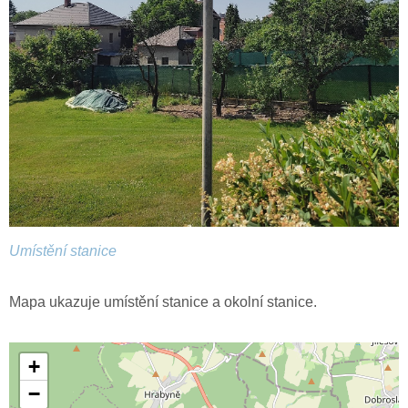
Umístění stanice
Mapa ukazuje umístění stanice a okolní stanice.
+
−