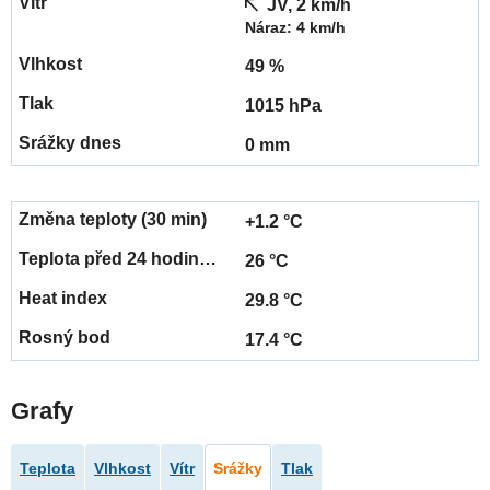
JV, 2 km/h
Náraz: 4 km/h
49 %
1015 hPa
0 mm
+1.2 °C
26 °C
29.8 °C
17.4 °C
Grafy
Teplota
Vlhkost
Vítr
Srážky
Tlak