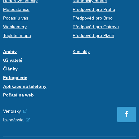
Radarové snímky
Numerický model
Meteostanice
Předpověď pro Prahu
Počasí u vás
Předpověď pro Brno
Webkamery
Předpověď pro Ostravu
Teplotní mapa
Předpověď pro Plzeň
Archiv
Kontakty
Uživatelé
Články
Fotogalerie
Aplikace na telefony
Počasí na web
Ventusky
In-počasie