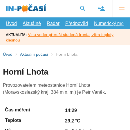
Přejít
na
hlavní
obsah
Úvod
Aktuálně
Radar
Předpověď
Numerický model
Vlnu veder přeruší studená fronta, zítra teploty
AKTUALITA:
klesnou
Úvod
Aktuální počasí
Horní Lhota
Horní Lhota
Provozovatelem meteostanice Horní Lhota
(Moravskoslezský kraj, 384 m n. m.) je Petr Vaněk.
14:29
29.2 °C