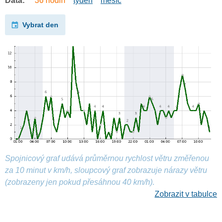
Data:
36 hodin
týden
měsíc
Vybrat den
Spojnicový graf udává průměrnou rychlost větru změřenou
za 10 minut v km/h, sloupcový graf zobrazuje nárazy větru
(zobrazeny jen pokud přesáhnou 40 km/h).
Zobrazit v tabulce