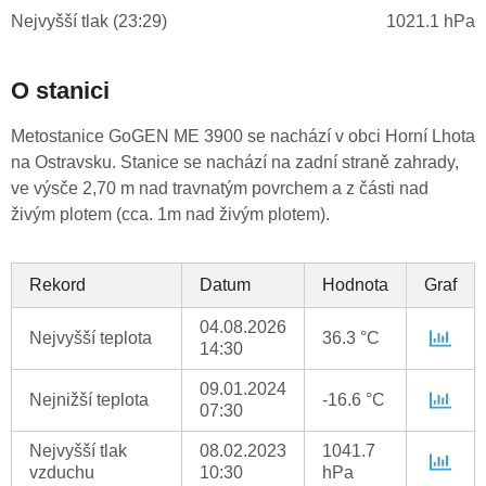
Nejvyšší tlak (23:29)
1021.1 hPa
O stanici
Metostanice GoGEN ME 3900 se nachází v obci Horní Lhota
na Ostravsku. Stanice se nachází na zadní straně zahrady,
ve výsče 2,70 m nad travnatým povrchem a z části nad
živým plotem (cca. 1m nad živým plotem).
Rekord
Datum
Hodnota
Graf
04.08.2026
Nejvyšší teplota
36.3 °C
14:30
09.01.2024
Nejnižší teplota
-16.6 °C
07:30
Nejvyšší tlak
08.02.2023
1041.7
vzduchu
10:30
hPa