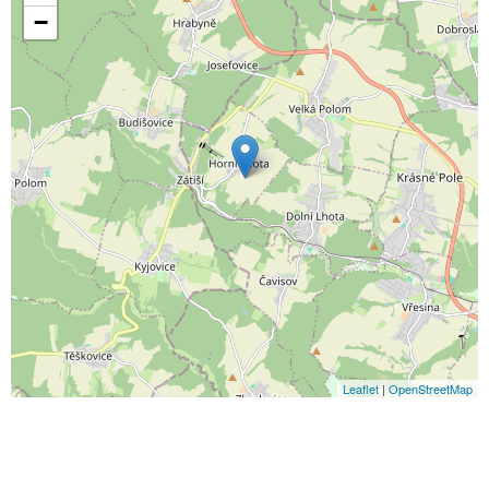
−
Leaflet
|
OpenStreetMap