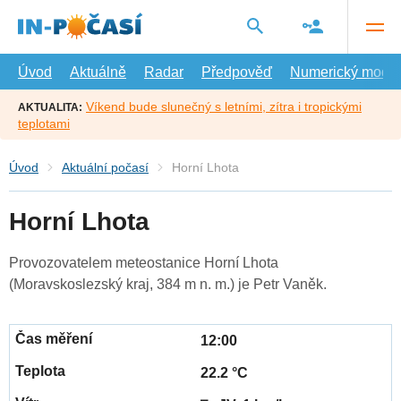
Přejít
na
hlavní
obsah
Úvod
Aktuálně
Radar
Předpověď
Numerický model
Víkend bude slunečný s letními, zítra i tropickými
AKTUALITA:
teplotami
Úvod
Aktuální počasí
Horní Lhota
Horní Lhota
Provozovatelem meteostanice Horní Lhota
(Moravskoslezský kraj, 384 m n. m.) je Petr Vaněk.
12:00
22.2 °C