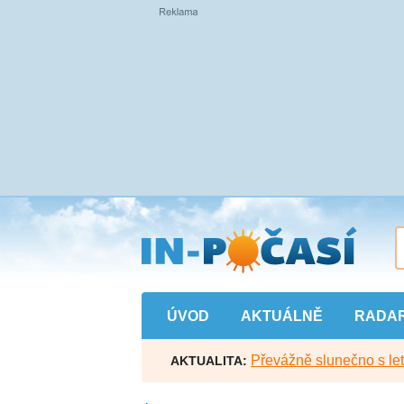
Přejít
na
hlavní
obsah
ÚVOD
AKTUÁLNĚ
RADA
Převážně slunečno s let
AKTUALITA: