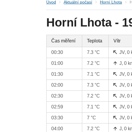
Úvod
Aktuální počasí
Horní Lhota
H
Horní Lhota - 1
Čas měření
Teplota
Vítr
00:30
7.3 °C
JV, 0
01:00
7.2 °C
J, 0 k
01:30
7.1 °C
JV, 0
02:00
7.3 °C
JV, 0
02:30
7.2 °C
JV, 0
02:59
7.1 °C
JV, 0
03:30
7 °C
JV, 0
04:00
7.2 °C
J, 0 k