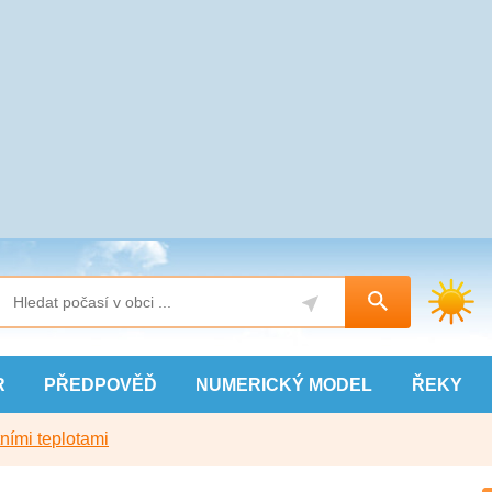
R
PŘEDPOVĚĎ
NUMERICKÝ
MODEL
ŘEKY
ními teplotami