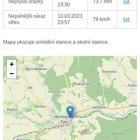
Nejvyšší srážky
73.7 mm
23:30
Nejsilnější náraz
10.03.2023
79 km/h
větru
23:57
Mapa ukazuje umístění stanice a okolní stanice.
+
−