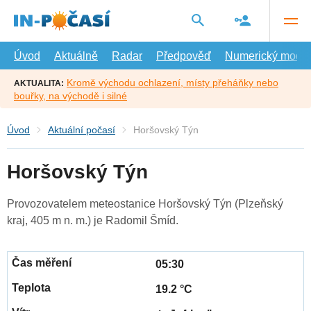
Přejít
na
hlavní
obsah
Úvod
Aktuálně
Radar
Předpověď
Numerický model
Kromě východu ochlazení, místy přeháňky nebo
AKTUALITA:
bouřky, na východě i silné
Úvod
Aktuální počasí
Horšovský Týn
Horšovský Týn
Provozovatelem meteostanice Horšovský Týn (Plzeňský
kraj, 405 m n. m.) je Radomil Šmíd.
05:30
19.2 °C