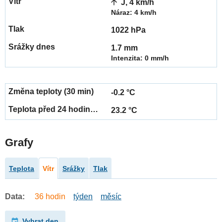
J, 4 km/h
Náraz: 4 km/h
1022 hPa
1.7 mm
Intenzita: 0 mm/h
-0.2 °C
23.2 °C
Grafy
Teplota
Vítr
Srážky
Tlak
Data:
36 hodin
týden
měsíc
Vybrat den