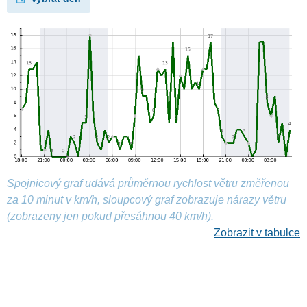
Spojnicový graf udává průměrnou rychlost větru změřenou
za 10 minut v km/h, sloupcový graf zobrazuje nárazy větru
(zobrazeny jen pokud přesáhnou 40 km/h).
Zobrazit v tabulce