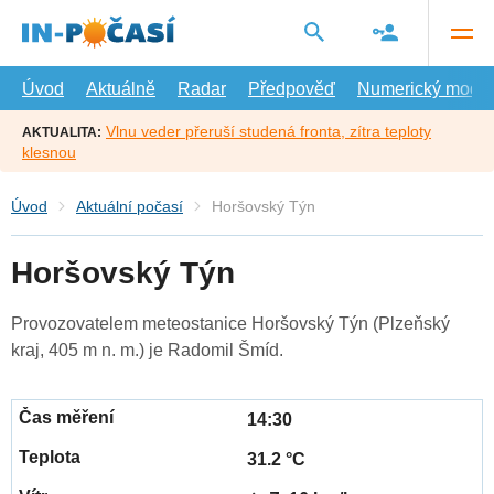
Přejít
na
hlavní
obsah
Úvod
Aktuálně
Radar
Předpověď
Numerický model
Vlnu veder přeruší studená fronta, zítra teploty
AKTUALITA:
klesnou
Úvod
Aktuální počasí
Horšovský Týn
Horšovský Týn
Provozovatelem meteostanice Horšovský Týn (Plzeňský
kraj, 405 m n. m.) je Radomil Šmíd.
14:30
31.2 °C