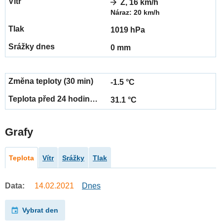
Z, 16 km/h
Náraz: 20 km/h
1019 hPa
0 mm
-1.5 °C
31.1 °C
Grafy
Teplota
Vítr
Srážky
Tlak
Data:
14.02.2021
Dnes
Vybrat den