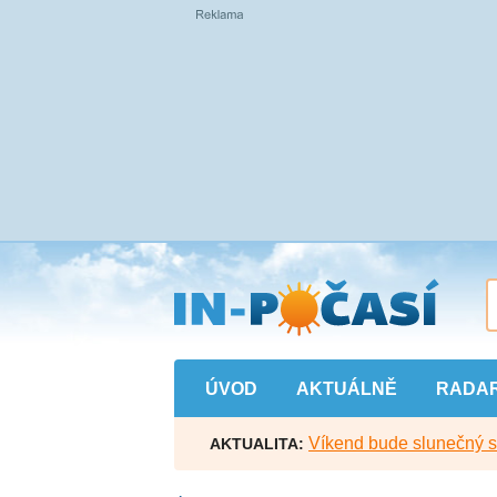
Přejít
na
hlavní
obsah
ÚVOD
AKTUÁLNĚ
RADA
Víkend bude slunečný s l
AKTUALITA: