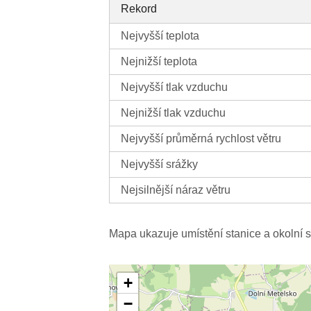
Rekord
Nejvyšší teplota
Nejnižší teplota
Nejvyšší tlak vzduchu
Nejnižší tlak vzduchu
Nejvyšší průměrná rychlost větru
Nejvyšší srážky
Nejsilnější náraz větru
Mapa ukazuje umístění stanice a okolní s
+
−