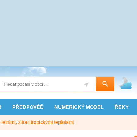
R
PŘEDPOVĚĎ
NUMERICKÝ
MODEL
ŘEKY
etními, zítra i tropickými teplotami