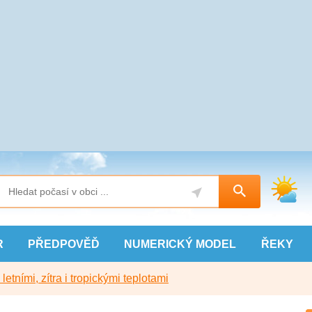
R
PŘEDPOVĚĎ
NUMERICKÝ
MODEL
ŘEKY
etními, zítra i tropickými teplotami