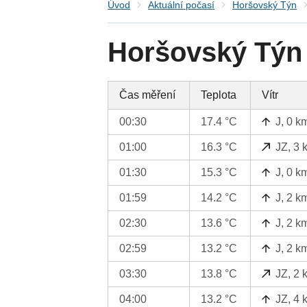
Úvod
Aktuální počasí
Horšovský Týn
Horšovský Týn 
Čas měření
Teplota
Vítr
00:30
17.4 °C
J, 0 k
01:00
16.3 °C
JZ, 3 
01:30
15.3 °C
J, 0 k
01:59
14.2 °C
J, 2 k
02:30
13.6 °C
J, 2 k
02:59
13.2 °C
J, 2 k
03:30
13.8 °C
JZ, 2 
04:00
13.2 °C
JZ, 4 