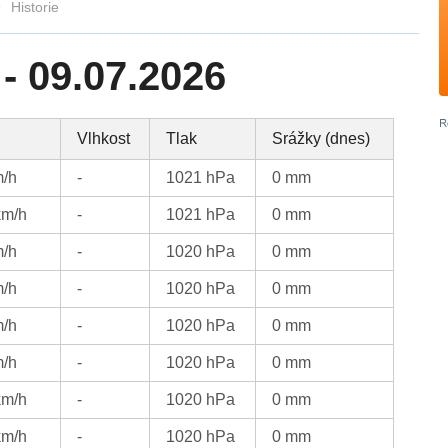
Historie
- 09.07.2026
Vlhkost
Tlak
Srážky (dnes)
m/h
-
1021 hPa
0 mm
km/h
-
1021 hPa
0 mm
m/h
-
1020 hPa
0 mm
m/h
-
1020 hPa
0 mm
m/h
-
1020 hPa
0 mm
m/h
-
1020 hPa
0 mm
km/h
-
1020 hPa
0 mm
km/h
-
1020 hPa
0 mm