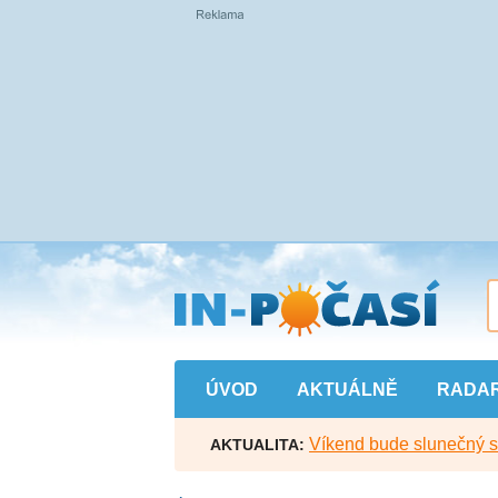
Přejít
na
hlavní
obsah
ÚVOD
AKTUÁLNĚ
RADA
Víkend bude slunečný s l
AKTUALITA: