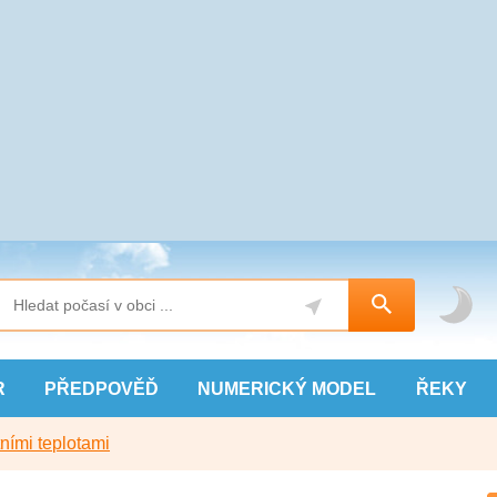
R
PŘEDPOVĚĎ
NUMERICKÝ
MODEL
ŘEKY
ními teplotami