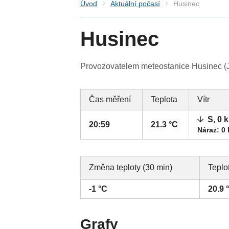
Úvod
Aktuální počasí
Husinec
Husinec
Provozovatelem meteostanice Husinec (Ji
Čas měření
Teplota
Vítr
S, 0 
20:59
21.3 °C
Náraz: 0
Změna teploty (30 min)
Teplo
-1 °C
20.9 
Grafy