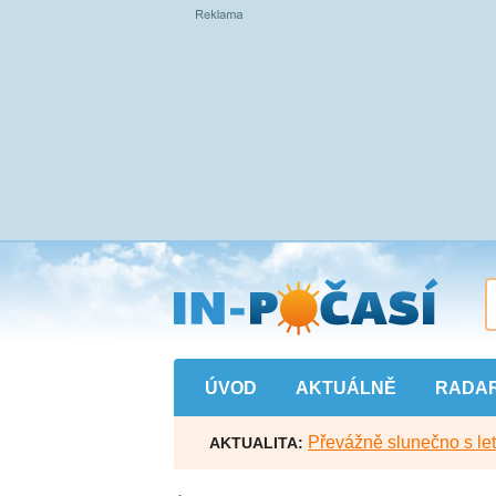
Přejít
na
hlavní
obsah
ÚVOD
AKTUÁLNĚ
RADA
Převážně slunečno s let
AKTUALITA: