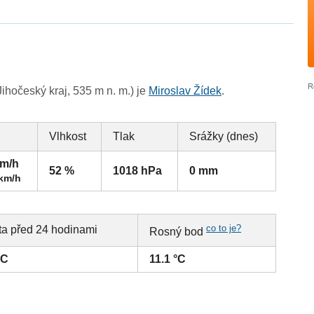
hočeský kraj, 535 m n. m.) je
Miroslav Žídek
.
Vlhkost
Tlak
Srážky (dnes)
km/h
52 %
1018 hPa
0 mm
 km/h
co to je?
ta před 24 hodinami
Rosný bod
°C
11.1 °C