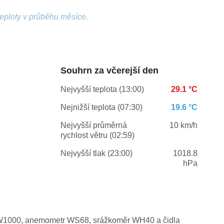
teploty v průběhu měsíce.
Souhrn za včerejší den
Nejvyšší teplota (13:00)
29.1 °C
Nejnižší teplota (07:30)
19.6 °C
Nejvyšší průměrná
10 km/h
rychlost větru (02:59)
Nejvyšší tlak (23:00)
1018.8
hPa
t GW1000, anemometr WS68, srážkoměr WH40 a čidla