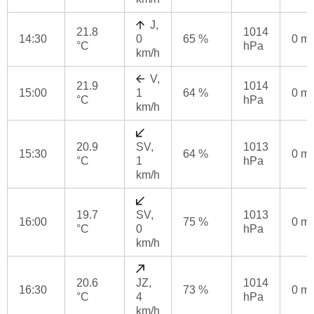
J,
21.8
1014
14:30
0
65 %
0 m
°C
hPa
km/h
V,
21.9
1014
15:00
1
64 %
0 m
°C
hPa
km/h
20.9
SV,
1013
15:30
64 %
0 m
°C
1
hPa
km/h
19.7
SV,
1013
16:00
75 %
0 m
°C
0
hPa
km/h
20.6
JZ,
1014
16:30
73 %
0 m
°C
4
hPa
km/h