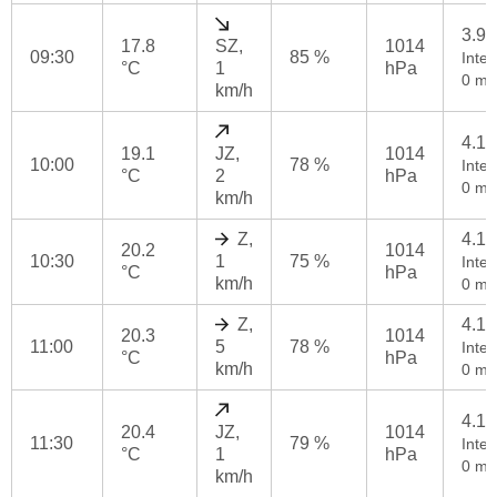
3.9
17.8
SZ,
1014
09:30
85 %
Inten
°C
1
hPa
0 mm
km/h
4.1
19.1
JZ,
1014
10:00
78 %
Inten
°C
2
hPa
0 mm
km/h
Z,
4.1
20.2
1014
10:30
1
75 %
Inten
°C
hPa
km/h
0 mm
Z,
4.1
20.3
1014
11:00
5
78 %
Inten
°C
hPa
km/h
0 mm
4.1
20.4
JZ,
1014
11:30
79 %
Inten
°C
1
hPa
0 mm
km/h