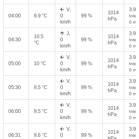
V,
3.9
1014
04:00
9.9 °C
0
99 %
Inten
hPa
km/h
0 mm
J,
3.9
10.5
1014
04:30
0
99 %
Inten
°C
hPa
km/h
0 mm
V,
3.9
1014
05:00
10 °C
0
99 %
Inten
hPa
km/h
0 mm
V,
3.9
1014
05:30
9.5 °C
0
99 %
Inten
hPa
km/h
0 mm
V,
3.9
1014
06:00
9.5 °C
0
99 %
Inten
hPa
km/h
0 mm
V,
3.9
1014
06:31
9.6 °C
0
99 %
Inten
hPa