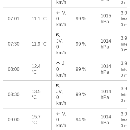
km/h
0 mm
V,
3.9
1015
07:01
11.1 °C
0
99 %
Inten
hPa
km/h
0 mm
3.9
JV,
1014
07:30
11.9 °C
99 %
Inten
0
hPa
0 mm
km/h
J,
3.9
12.4
1014
08:00
0
99 %
Inten
°C
hPa
km/h
0 mm
3.9
13.5
JV,
1014
08:30
99 %
Inten
°C
0
hPa
0 mm
km/h
V,
3.9
15.7
1014
09:00
0
94 %
Inten
°C
hPa
km/h
0 mm