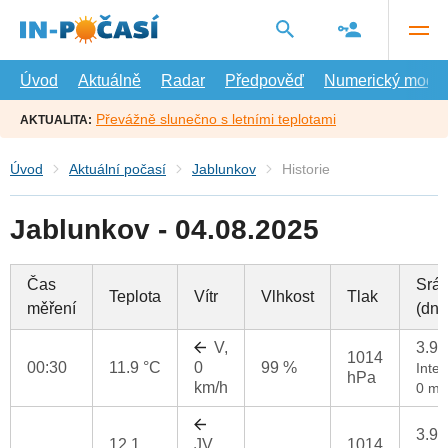
Přejít
na
hlavní
obsah
Úvod
Aktuálně
Radar
Předpověď
Numerický model
Převážně slunečno s letními teplotami
AKTUALITA:
Úvod
Aktuální počasí
Jablunkov
Historie
Jablunkov - 04.08.2025
Čas
Srá
Teplota
Vítr
Vlhkost
Tlak
měření
(dne
V,
3.9
1014
00:30
11.9 °C
0
99 %
Inten
hPa
km/h
0 mm
3.9
12.1
JV,
1014