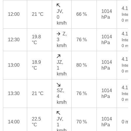
4.1
JV,
1014
12:00
21 °C
66 %
Inten
0
hPa
0 mm
km/h
Z,
4.1
19.8
1014
12:30
3
76 %
Inten
°C
hPa
km/h
0 mm
4.1
18.9
JZ,
1014
13:00
80 %
Inten
°C
1
hPa
0 mm
km/h
4.1
SZ,
1014
13:30
21 °C
76 %
Inten
4
hPa
0 mm
km/h
22.5
JV,
1014
14:00
70 %
0 m
°C
1
hPa
km/h