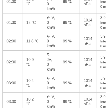
01:00
99 %
Inten
°C
0
hPa
0 mm
km/h
V,
3.9
1014
01:30
12 °C
0
99 %
Inten
hPa
km/h
0 mm
V,
3.9
1014
02:00
11.8 °C
0
99 %
Inten
hPa
km/h
0 mm
3.9
10.9
JV,
1014
02:30
99 %
Inten
°C
0
hPa
0 mm
km/h
V,
3.9
10.4
1014
03:00
0
99 %
Inten
°C
hPa
km/h
0 mm
V,
3.9
10.2
1014
03:30
0
99 %
Inten
°C
hPa
km/h
0 mm