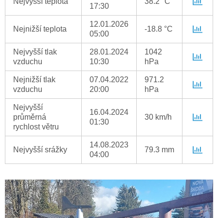
Nejvyšší teplota
38.2 °C
17:30
12.01.2026
Nejnižší teplota
-18.8 °C
05:00
Nejvyšší tlak
28.01.2024
1042
vzduchu
10:30
hPa
Nejnižší tlak
07.04.2022
971.2
vzduchu
20:00
hPa
Nejvyšší
16.04.2024
průměrná
30 km/h
01:30
rychlost větru
14.08.2023
Nejvyšší srážky
79.3 mm
04:00