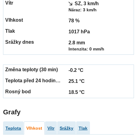
SZ, 3 km/h
Náraz: 3 km/h
78 %
1017 hPa
2.8 mm
Intenzita: 0 mm/h
-0.2 °C
25.1 °C
18.5 °C
Grafy
Teplota
Vlhkost
Vítr
Srážky
Tlak