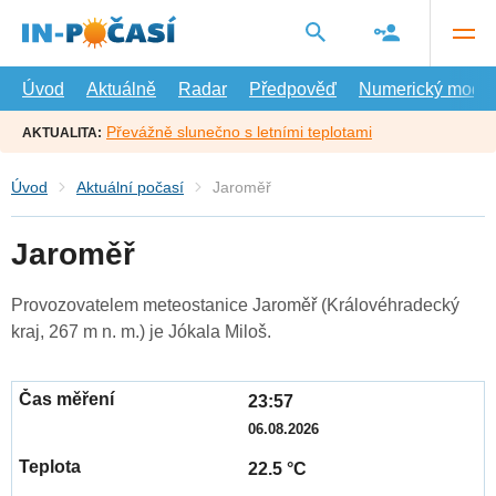
Přejít
na
hlavní
obsah
Úvod
Aktuálně
Radar
Předpověď
Numerický model
Převážně slunečno s letními teplotami
AKTUALITA:
Úvod
Aktuální počasí
Jaroměř
Jaroměř
Provozovatelem meteostanice Jaroměř (Královéhradecký
kraj, 267 m n. m.) je Jókala Miloš.
23:57
06.08.2026
22.5 °C