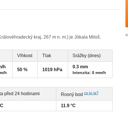
álovéhradecký kraj, 267 m n. m.) je Jókala Miloš.
Vlhkost
Tlak
Srážky (dnes)
m/h
0.3 mm
50 %
1019 hPa
km/h
Intenzita: 0 mm/h
co to je?
ta před 24 hodinami
Rosný bod
°C
11.9 °C