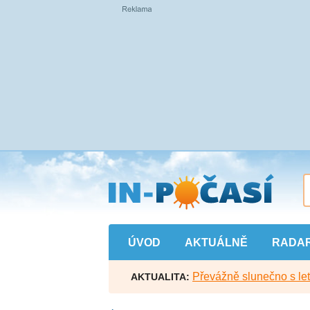
Přejít
na
hlavní
obsah
ÚVOD
AKTUÁLNĚ
RADA
Převážně slunečno s let
AKTUALITA: