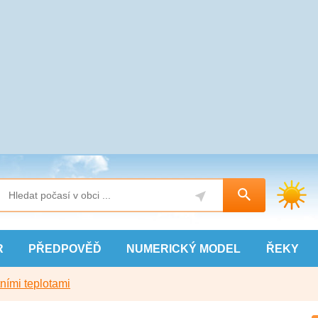
R
PŘEDPOVĚĎ
NUMERICKÝ
MODEL
ŘEKY
ními teplotami