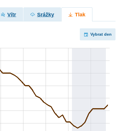
Vítr
Srážky
Tlak
Vybrat den