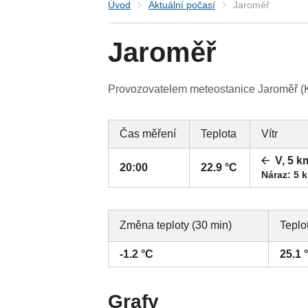
Úvod
Aktuální počasí
Jaroměř
Jaroměř
Provozovatelem meteostanice Jaroměř (Kr
Čas měření
Teplota
Vítr
V, 5 k
20:00
22.9 °C
Náraz: 5 
Změna teploty (30 min)
Teplo
-1.2 °C
25.1 
Grafy