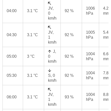
JV,
1006
4.2
04:00
3.1 °C
92 %
0
hPa
mm
km/h
JV,
1005
5.4
04:30
3.1 °C
92 %
1
hPa
mm
km/h
J,
1004
6.6
05:00
3 °C
0
92 %
hPa
mm
km/h
1004
7.8
05:30
3.1 °C
S, 0
92 %
hPa
mm
km/h
JV,
1004
8.8
06:00
3.1 °C
93 %
1
hPa
mm
km/h