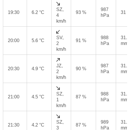
SZ,
987
19:30
6.2 °C
93 %
31 
4
hPa
km/h
SV,
988
31.2
20:00
5.6 °C
91 %
2
hPa
mm
km/h
JZ,
987
31.2
20:30
4.9 °C
90 %
2
hPa
mm
km/h
SZ,
988
31.2
21:00
4.5 °C
87 %
1
hPa
mm
km/h
SZ,
989
31.2
21:30
4.2 °C
87 %
3
hPa
mm