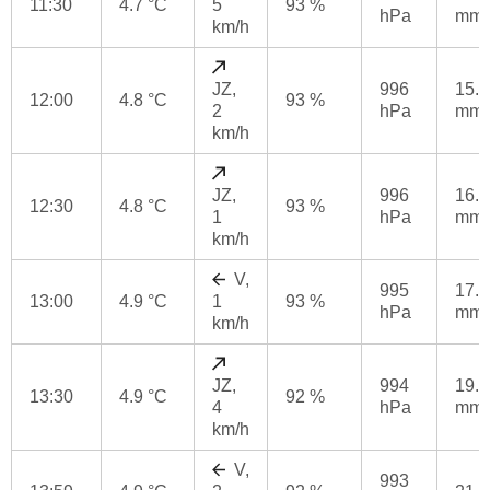
11:30
4.7 °C
5
93 %
hPa
mm
km/h
JZ,
996
15.2
12:00
4.8 °C
93 %
2
hPa
mm
km/h
JZ,
996
16.8
12:30
4.8 °C
93 %
1
hPa
mm
km/h
V,
995
17.8
13:00
4.9 °C
1
93 %
hPa
mm
km/h
JZ,
994
19.2
13:30
4.9 °C
92 %
4
hPa
mm
km/h
V,
993