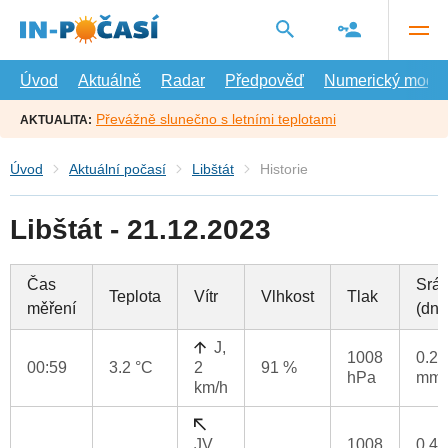
Přejít
na
hlavní
obsah
Úvod
Aktuálně
Radar
Předpověď
Numerický model
Převážně slunečno s letními teplotami
AKTUALITA:
Úvod
Aktuální počasí
Libštát
Historie
Libštát - 21.12.2023
Čas
Srá
Teplota
Vítr
Vlhkost
Tlak
měření
(dne
J,
1008
0.2
00:59
3.2 °C
2
91 %
hPa
mm
km/h
JV,
1008
0.4