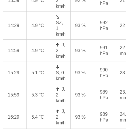
13:59
4.9 °C
2
92 %
21 
hPa
km/h
SZ,
992
14:29
4.9 °C
93 %
22 
1
hPa
km/h
J,
991
22.4
14:59
4.9 °C
2
93 %
hPa
mm
km/h
990
15:29
5.1 °C
S, 0
93 %
23 
hPa
km/h
J,
989
23.8
15:59
5.3 °C
2
93 %
hPa
mm
km/h
J,
989
24.8
16:29
5.4 °C
2
93 %
hPa
mm
km/h