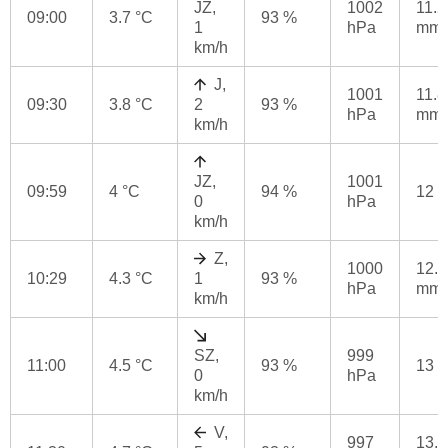
JZ,
1002
11.2
09:00
3.7 °C
93 %
1
hPa
mm
km/h
J,
1001
11.8
09:30
3.8 °C
2
93 %
hPa
mm
km/h
JZ,
1001
09:59
4 °C
94 %
12 
0
hPa
km/h
Z,
1000
12.6
10:29
4.3 °C
1
93 %
hPa
mm
km/h
SZ,
999
11:00
4.5 °C
93 %
13 
0
hPa
km/h
V,
997
13.8