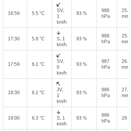
SV,
988
25.4
16:59
5.5 °C
93 %
1
hPa
mm
km/h
988
25.6
17:30
5.8 °C
S, 1
93 %
hPa
mm
km/h
SV,
987
26.2
17:59
6.1 °C
93 %
0
hPa
mm
km/h
JV,
986
27.2
18:30
6.1 °C
93 %
1
hPa
mm
km/h
986
19:00
6.3 °C
S, 1
93 %
29 
hPa
km/h