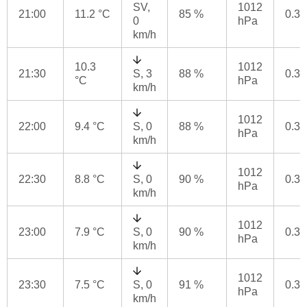
SV,
1012
21:00
11.2 °C
85 %
0.3
0
hPa
km/h
10.3
1012
21:30
S, 3
88 %
0.3
°C
hPa
km/h
1012
22:00
9.4 °C
S, 0
88 %
0.3
hPa
km/h
1012
22:30
8.8 °C
S, 0
90 %
0.3
hPa
km/h
1012
23:00
7.9 °C
S, 0
90 %
0.3
hPa
km/h
1012
23:30
7.5 °C
S, 0
91 %
0.3
hPa
km/h