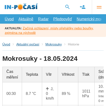
Přejít
na
hlavní
obsah
Úvod
Aktuálně
Radar
Předpověď
Numerický model
Začíná ochlazení, místy přeháňky nebo bouřky,
AKTUALITA:
zejména na východě
Úvod
Aktuální počasí
Mokrosuky
Historie
Mokrosuky - 18.05.2024
Čas
Srá
Teplota
Vítr
Vlhkost
Tlak
měření
(dne
10.4
J,
1011
mm
00:30
8.7 °C
0
89 %
hPa
Inten
km/h
0 mm