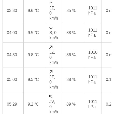
JZ,
1011
03:30
9.6 °C
85 %
0 m
0
hPa
km/h
1011
04:00
9.5 °C
S, 0
88 %
0 m
hPa
km/h
JZ,
1010
04:30
9.8 °C
86 %
0 m
0
hPa
km/h
JZ,
1011
05:00
9.5 °C
88 %
0.1
0
hPa
km/h
JV,
1011
05:29
9.2 °C
89 %
0.2
0
hPa
km/h