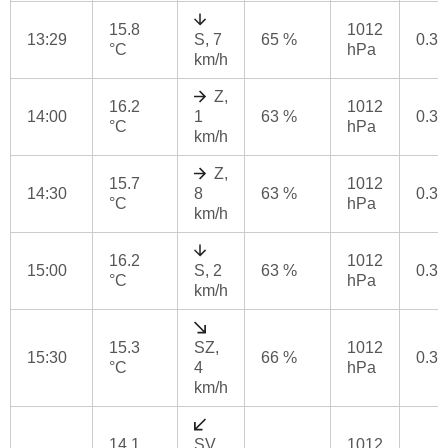
15.8
1012
13:29
S, 7
65 %
0.3
°C
hPa
km/h
Z,
16.2
1012
14:00
1
63 %
0.3
°C
hPa
km/h
Z,
15.7
1012
14:30
8
63 %
0.3
°C
hPa
km/h
16.2
1012
15:00
S, 2
63 %
0.3
°C
hPa
km/h
15.3
SZ,
1012
15:30
66 %
0.3
°C
4
hPa
km/h
14.1
SV,
1012