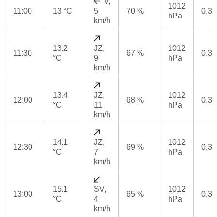
V,
1012
11:00
13 °C
5
70 %
0.3
hPa
km/h
13.2
JZ,
1012
11:30
67 %
0.3
°C
9
hPa
km/h
13.4
JZ,
1012
12:00
68 %
0.3
°C
11
hPa
km/h
14.1
JZ,
1012
12:30
69 %
0.3
°C
7
hPa
km/h
15.1
SV,
1012
13:00
65 %
0.3
°C
4
hPa
km/h