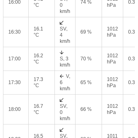
16:00
74 %
0.3
°C
0
hPa
km/h
16.1
SV,
1012
16:30
69 %
0.3
°C
4
hPa
km/h
16.2
1012
17:00
S, 3
70 %
0.3
°C
hPa
km/h
V,
17.3
1012
17:30
6
65 %
0.3
°C
hPa
km/h
16.7
SV,
1012
18:00
66 %
0.3
°C
0
hPa
km/h
16.5
SV,
1011