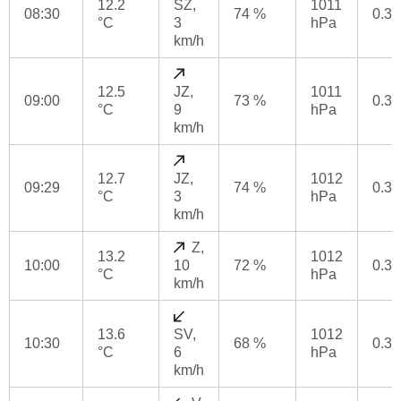
12.2
SZ,
1011
08:30
74 %
0.3
°C
3
hPa
km/h
12.5
JZ,
1011
09:00
73 %
0.3
°C
9
hPa
km/h
12.7
JZ,
1012
09:29
74 %
0.3
°C
3
hPa
km/h
Z,
13.2
1012
10:00
10
72 %
0.3
°C
hPa
km/h
13.6
SV,
1012
10:30
68 %
0.3
°C
6
hPa
km/h