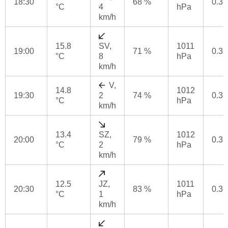
18:30
68 %
0.3
°C
4
hPa
km/h
15.8
SV,
1011
19:00
71 %
0.3
°C
8
hPa
km/h
V,
14.8
1012
19:30
2
74 %
0.3
°C
hPa
km/h
13.4
SZ,
1012
20:00
79 %
0.3
°C
2
hPa
km/h
12.5
JZ,
1011
20:30
83 %
0.3
°C
1
hPa
km/h