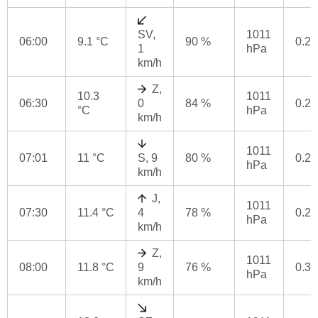
SV,
1011
06:00
9.1 °C
90 %
0.2
1
hPa
km/h
Z,
10.3
1011
06:30
0
84 %
0.2
°C
hPa
km/h
1011
07:01
11 °C
S, 9
80 %
0.2
hPa
km/h
J,
1011
07:30
11.4 °C
4
78 %
0.2
hPa
km/h
Z,
1011
08:00
11.8 °C
9
76 %
0.3
hPa
km/h